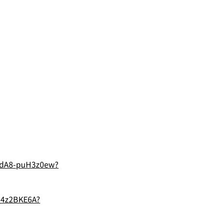
UldA8-puH3z0ew?
_4z2BKE6A?