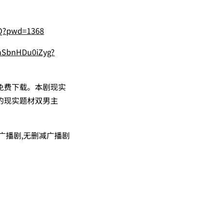
Q?pwd=1368
OhSbnHDu0iZyg?
免费下载。本剧现实
的现实题材双男主
清广播剧,无删减广播剧