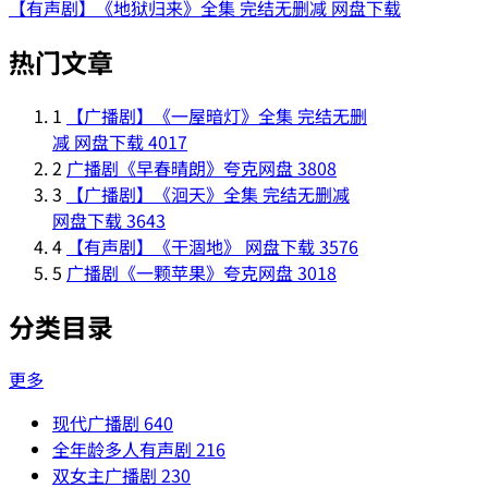
【有声剧】《地狱归来》全集 完结无删减 网盘下载
热门文章
1
【广播剧】《一屋暗灯》全集 完结无删
减 网盘下载
4017
2
广播剧《早春晴朗》夸克网盘
3808
3
【广播剧】《洄天》全集 完结无删减
网盘下载
3643
4
【有声剧】《干涸地》 网盘下载
3576
5
广播剧《一颗苹果》夸克网盘
3018
分类目录
更多
现代广播剧
640
全年龄多人有声剧
216
双女主广播剧
230