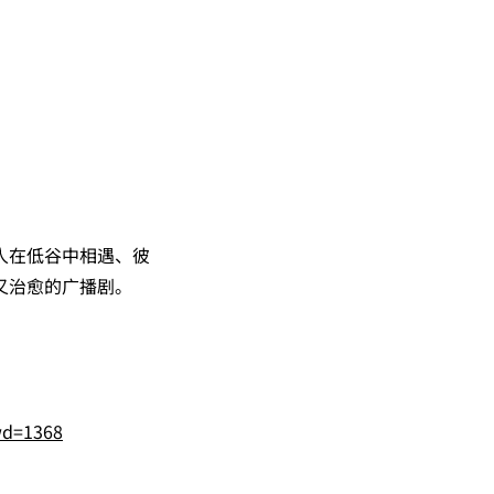
人在低谷中相遇、彼
又治愈的广播剧。
wd=1368