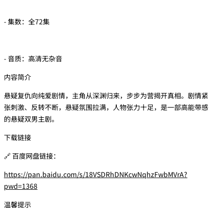
- 集数：全72集
- 音质：高清无杂音
内容简介
悬疑复仇向纯爱剧情，主角从深渊归来，步步为营揭开真相。剧情紧
张刺激、反转不断，悬疑氛围拉满，人物张力十足，是一部高能带感
的悬疑双男主剧。
下载链接
🔗 百度网盘链接：
https://pan.baidu.com/s/18VSDRhDNKcwNqhzFwbMVrA?
pwd=1368
温馨提示