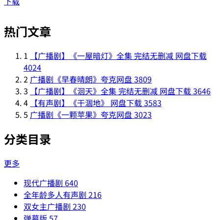
下载
热门文章
1
【广播剧】《一屋暗灯》全集 完结无删减 网盘下载
4024
2
广播剧《早春晴朗》夸克网盘
3809
3
【广播剧】《洄天》全集 完结无删减 网盘下载
3646
4
【有声剧】《干涸地》 网盘下载
3583
5
广播剧《一颗苹果》夸克网盘
3023
分类目录
更多
现代广播剧
640
全年龄多人有声剧
216
双女主广播剧
230
弹幕版
57