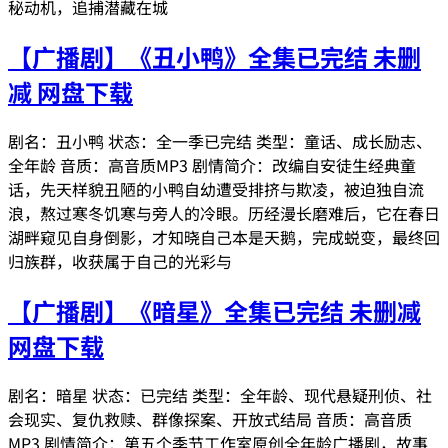
秘动机，追捕潜藏在城
【广播剧】《丑小鸭》全集已完结 未删
减 网盘下载
剧名：丑小鸭 状态：全一季已完结 类型：童话、成长励志、
全年龄 音质：高音质MP3 剧情简介：改编自安徒生经典童
话，先天样貌丑陋的小鸭自幼遭受排挤与欺凌，被迫独自流
浪，熬过寒冬饥寒与旁人的冷眼。历经漫长磨难后，它在春日
湖畔窥见自身倒影，才知晓自己本是天鹅，完成蜕变，最终回
归族群，收获属于自己的光彩与
【广播剧】《暗星》全集已完结 未删减
网盘下载
剧名：暗星 状态：已完结 类型：全年龄、现代悬疑刑侦、社
会现实、复仇救赎、群像探案、开放式结局 音质：高音质
MP3 剧情简介：第五个季节工作室原创全年龄广播剧，故事