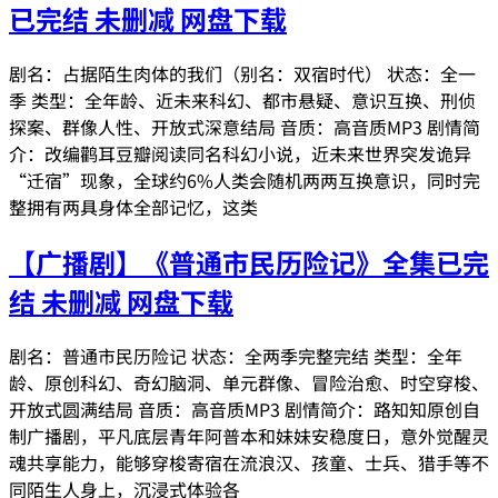
已完结 未删减 网盘下载
剧名：占据陌生肉体的我们（别名：双宿时代） 状态：全一
季 类型：全年龄、近未来科幻、都市悬疑、意识互换、刑侦
探案、群像人性、开放式深意结局 音质：高音质MP3 剧情简
介：改编鹳耳豆瓣阅读同名科幻小说，近未来世界突发诡异
“迁宿”现象，全球约6%人类会随机两两互换意识，同时完
整拥有两具身体全部记忆，这类
【广播剧】《普通市民历险记》全集已完
结 未删减 网盘下载
剧名：普通市民历险记 状态：全两季完整完结 类型：全年
龄、原创科幻、奇幻脑洞、单元群像、冒险治愈、时空穿梭、
开放式圆满结局 音质：高音质MP3 剧情简介：路知知原创自
制广播剧，平凡底层青年阿普本和妹妹安稳度日，意外觉醒灵
魂共享能力，能够穿梭寄宿在流浪汉、孩童、士兵、猎手等不
同陌生人身上，沉浸式体验各