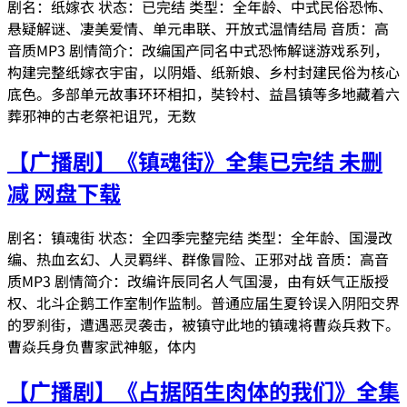
剧名：纸嫁衣 状态：已完结 类型：全年龄、中式民俗恐怖、
悬疑解谜、凄美爱情、单元串联、开放式温情结局 音质：高
音质MP3 剧情简介：改编国产同名中式恐怖解谜游戏系列，
构建完整纸嫁衣宇宙，以阴婚、纸新娘、乡村封建民俗为核心
底色。多部单元故事环环相扣，奘铃村、益昌镇等多地藏着六
葬邪神的古老祭祀诅咒，无数
【广播剧】《镇魂街》全集已完结 未删
减 网盘下载
剧名：镇魂街 状态：全四季完整完结 类型：全年龄、国漫改
编、热血玄幻、人灵羁绊、群像冒险、正邪对战 音质：高音
质MP3 剧情简介：改编许辰同名人气国漫，由有妖气正版授
权、北斗企鹅工作室制作监制。普通应届生夏铃误入阴阳交界
的罗刹街，遭遇恶灵袭击，被镇守此地的镇魂将曹焱兵救下。
曹焱兵身负曹家武神躯，体内
【广播剧】《占据陌生肉体的我们》全集