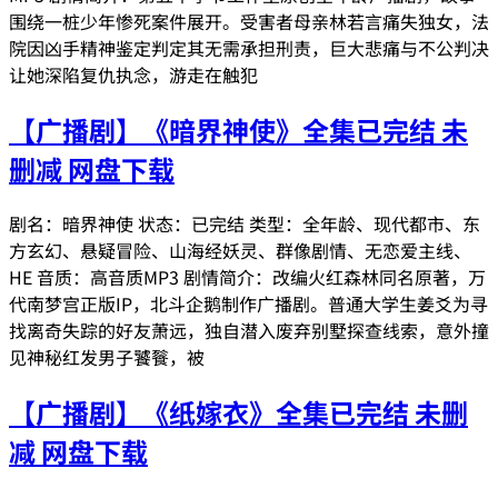
围绕一桩少年惨死案件展开。受害者母亲林若言痛失独女，法
院因凶手精神鉴定判定其无需承担刑责，巨大悲痛与不公判决
让她深陷复仇执念，游走在触犯
【广播剧】《暗界神使》全集已完结 未
删减 网盘下载
剧名：暗界神使 状态：已完结 类型：全年龄、现代都市、东
方玄幻、悬疑冒险、山海经妖灵、群像剧情、无恋爱主线、
HE 音质：高音质MP3 剧情简介：改编火红森林同名原著，万
代南梦宫正版IP，北斗企鹅制作广播剧。普通大学生姜爻为寻
找离奇失踪的好友萧远，独自潜入废弃别墅探查线索，意外撞
见神秘红发男子饕餮，被
【广播剧】《纸嫁衣》全集已完结 未删
减 网盘下载