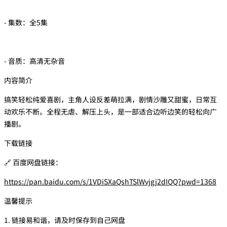
- 集数：全5集
- 音质：高清无杂音
内容简介
搞笑轻松纯爱喜剧，主角人设反差萌拉满，剧情沙雕又甜蜜，日常互
动欢乐不断。全程无虐、解压上头，是一部适合边听边笑的轻松向广
播剧。
下载链接
🔗 百度网盘链接：
https://pan.baidu.com/s/1VDiSXaQshTSlWvjgj2dIQQ?pwd=1368
温馨提示
1. 链接易和谐，请及时保存到自己网盘