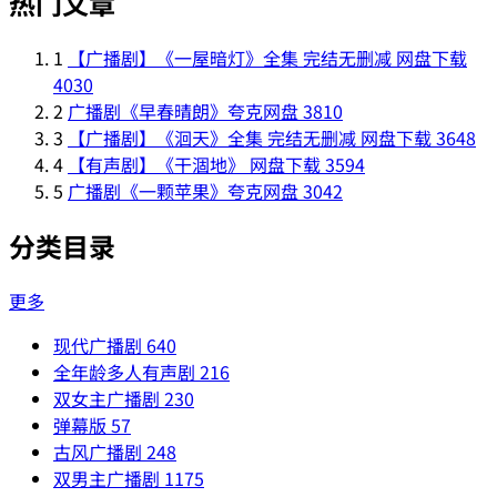
热门文章
1
【广播剧】《一屋暗灯》全集 完结无删减 网盘下载
4030
2
广播剧《早春晴朗》夸克网盘
3810
3
【广播剧】《洄天》全集 完结无删减 网盘下载
3648
4
【有声剧】《干涸地》 网盘下载
3594
5
广播剧《一颗苹果》夸克网盘
3042
分类目录
更多
现代广播剧
640
全年龄多人有声剧
216
双女主广播剧
230
弹幕版
57
古风广播剧
248
双男主广播剧
1175