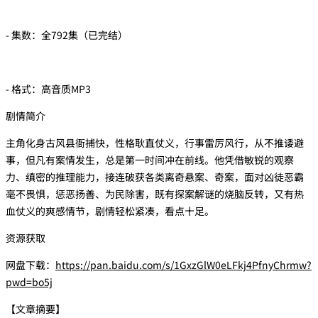
- 集数：全792集（已完结）
- 格式：高音质MP3
剧情简介
主角化身古风县衙捕快，性格耿直仗义，行事雷厉风行，从不推诿避
事，但凡有案情发生，总是第一时间冲在前线。他凭借敏锐的观察
力、缜密的推理能力，接连破获各类离奇悬案、奇案，面对凶徒恶霸
毫不畏惧，惩恶扬善、为民除害，既有探案解谜的烧脑反转，又有热
血仗义的爽感情节，剧情轻松紧凑，看点十足。
资源获取
网盘下载：
https://pan.baidu.com/s/1GxzGlW0eLFkj4PfnyChrmw?
pwd=bo5j
【文章摘要】