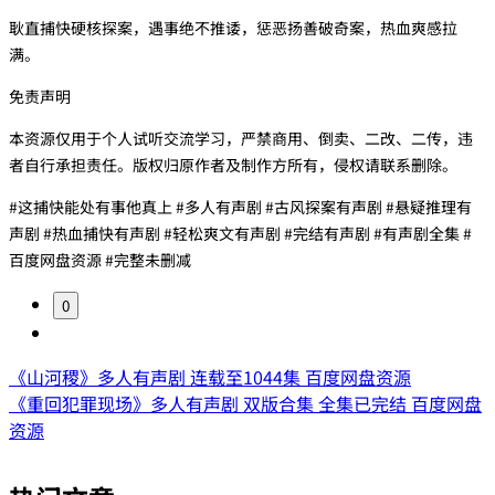
耿直捕快硬核探案，遇事绝不推诿，惩恶扬善破奇案，热血爽感拉
满。
免责声明
本资源仅用于个人试听交流学习，严禁商用、倒卖、二改、二传，违
者自行承担责任。版权归原作者及制作方所有，侵权请联系删除。
#这捕快能处有事他真上 #多人有声剧 #古风探案有声剧 #悬疑推理有
声剧 #热血捕快有声剧 #轻松爽文有声剧 #完结有声剧 #有声剧全集 #
百度网盘资源 #完整未删减
0
《山河稷》多人有声剧 连载至1044集 百度网盘资源
《重回犯罪现场》多人有声剧 双版合集 全集已完结 百度网盘
资源