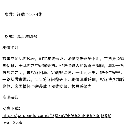
- 集数：连载至1044集
- 格式：高音质MP3
剧情简介
故事立足乱世风云，朝堂波谲云诡，诸侯割据纷争不断，主角身负家
国使命，于乱世之中崭露头角。他凭借过人的智谋与胸襟，周旋于各
方势力之间，破权谋困局、定朝野动荡，守山河万里、护苍生安宁，
一路从微末崛起，步步筹谋问鼎天下，剧情厚重磅礴，权谋博弈精彩
绝伦，家国情怀与逆袭成长双线交织，极具感染力。
资源获取
网盘下载：
https://pan.baidu.com/s/1QXknVAkAOc2uRSOn93qEQQ?
pwd=2vob