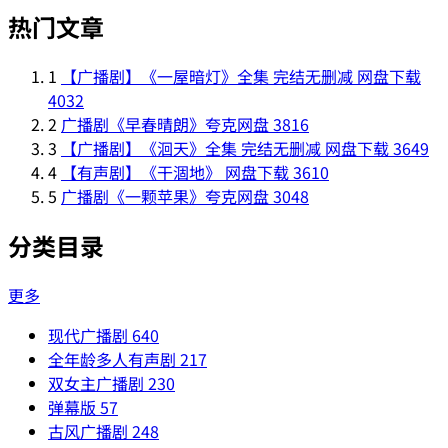
热门文章
1
【广播剧】《一屋暗灯》全集 完结无删减 网盘下载
4032
2
广播剧《早春晴朗》夸克网盘
3816
3
【广播剧】《洄天》全集 完结无删减 网盘下载
3649
4
【有声剧】《干涸地》 网盘下载
3610
5
广播剧《一颗苹果》夸克网盘
3048
分类目录
更多
现代广播剧
640
全年龄多人有声剧
217
双女主广播剧
230
弹幕版
57
古风广播剧
248