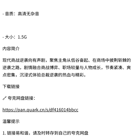
- 音质：高清无杂音
- 大小：1.5G
内容简介
现代商战逆袭向有声剧，聚焦主角从低谷奋起、在商场中披荆斩棘的
逆袭之路，剧情融合商战博弈、职场较量与人物成长，节奏紧凑、爽
点密集，沉浸式体验总裁逆袭的热血与精彩。
下载链接
🔗 夸克网盘链接：
https://pan.quark.cn/s/df416014bbcc
温馨提示
1. 链接易和谐，请及时转存到自己的夸克网盘