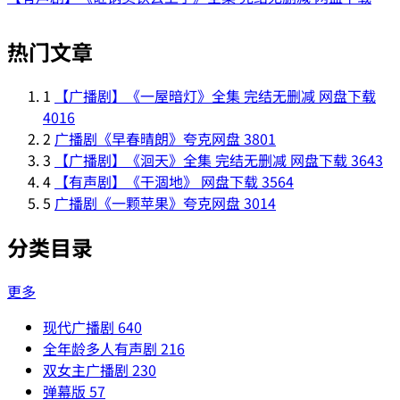
热门文章
1
【广播剧】《一屋暗灯》全集 完结无删减 网盘下载
4016
2
广播剧《早春晴朗》夸克网盘
3801
3
【广播剧】《洄天》全集 完结无删减 网盘下载
3643
4
【有声剧】《干涸地》 网盘下载
3564
5
广播剧《一颗苹果》夸克网盘
3014
分类目录
更多
现代广播剧
640
全年龄多人有声剧
216
双女主广播剧
230
弹幕版
57