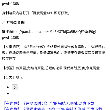
pwd=1368
复制这段内容打开「百度网盘APP 即可获取」
✅ [广播剧合集]
链接:https://pan.baidu.com/s/1sFM37kIjXa5BAIQF9UcP0g?
pwd=1368
【文章摘要】《总裁的逆袭》完结现代商战逆袭有声剧，1.5G精品内
容，商场逆袭爽点密集，剧情紧凑热血，高清无杂音夸克网盘可直接
转存速存。
【标签】有声剧,完结有声剧,总裁的逆袭,现代商战,逆袭,夸克网盘
【分类】现代
0
【有声剧】《在暴雪时分》全集 完结无删减 网盘下载
【有声剧】《砸锅卖铁去上学》全集 完结无删减 网盘下载