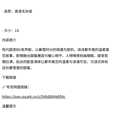
- 音质：高清无杂音
- 大小：1G
内容简介
现代甜宠BG有声剧，以暴雪时分的相遇为契机，讲述都市里的温柔爱
恋故事，剧情融合甜蜜邂逅与暖心相守，人物情感刻画细腻，甜宠氛
围拉满，贴合的配音演绎让都市爱恋的温柔与浪漫尽显，沉浸式体验
这份暴雪里的甜蜜。
下载链接
🔗 夸克网盘链接：
https://pan.quark.cn/s/546d804e804c
温馨提示