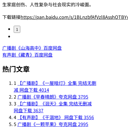
生家庭创伤、人性复杂与社会现实的冷峻面。
下载链接
https://pan.baidu.com/s/1BLnzbfAfVzl8AsshOT
1
广播剧《山海高中》百度网盘
有声剧《藏青》百度网盘
热门文章
1
【广播剧】《一屋暗灯》全集 完结无删
减 网盘下载
4014
2
广播剧《早春晴朗》夸克网盘
3795
3
【广播剧】《洄天》全集 完结无删减
网盘下载
3637
4
【有声剧】《干涸地》 网盘下载
3556
5
广播剧《一颗苹果》夸克网盘
2995