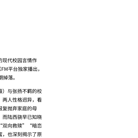
的现代校园言情作
耳FM平台独家播出，
期掉落。
薇）与张扬不羁的校
。两人性格迥异，看
报复抛弃家庭的母
；而陆西骁早已知晓
“双向救赎”“暗恋
蜜，也深刻揭示了原