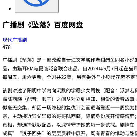
广播剧《坠落》百度网盘
现代广播剧
478
广播剧《坠落》是一部改编自晋江文学城作者甜醋鱼同名小说
品，由猫耳FM与夏临泛音联合出品，自2024年6月7日起在猫
每周五、周六更新，全剧共22集，另有番外与小剧场花絮不定
该剧讲述了阳明中学内向沉默的学霸少女周挽（配音：浮梦若
霸陆西骁（配音：顺子）之间从对立到相知、相爱的青春故事
似毫无交集，却因一场隐秘的复仇计划而逐渐靠近——周挽为
亲，主动接近异父异母的哥哥陆西骁，隐瞒身份展开情感博弈
真相，却选择默默配合，以深情守护她的每一步试探。剧情在
成真”“浪子回头”的层层反转中展开，既有青春的悸动与甜