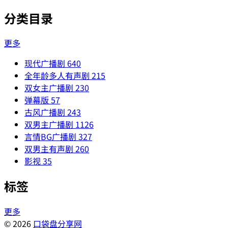
分类目录
更多
现代广播剧
640
全年龄多人有声剧
215
双女主广播剧
230
弹幕版
57
古风广播剧
243
双男主广播剧
1126
言情BG广播剧
327
双男主有声剧
260
影视
35
标签
更多
© 2026
口袋盘分享网