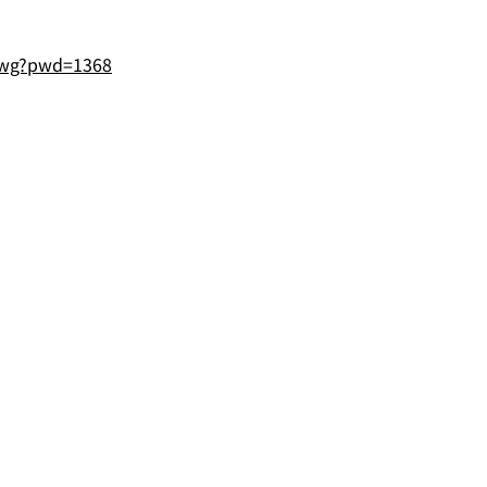
BYwg?pwd=1368