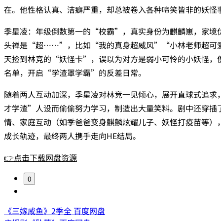
在。他性格认真、洁癖严重，却总被卷入各种啼笑皆非的妖怪
‌季星凌‌：年级倒数第一的“校霸”，真实身份为麒麟崽，家境
头禅是“超……”，比如“我的真身超威风”“小林老师超可
天捡到林竞的“妖怪卡”，误以为对方是弱小可怜的小妖怪，
名单，开启“学渣罩学霸”的反差日常。
随着两人互动加深，季星凌对林竞一见倾心，展开直球式追求
才学渣”人设而偷偷努力学习，制造出大量笑料。剧中还穿插
情、家庭互动（如季爸爸变身麒麟炫耀儿子、妖怪打疫苗等）
成长轨迹，最终两人携手走向HE结局。
👉点击下载网盘资源
0
《三嫁咸鱼》2季全 百度网盘