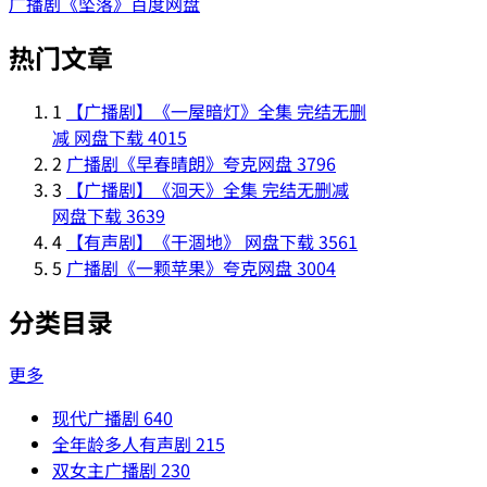
广播剧《坠落》百度网盘
热门文章
1
【广播剧】《一屋暗灯》全集 完结无删
减 网盘下载
4015
2
广播剧《早春晴朗》夸克网盘
3796
3
【广播剧】《洄天》全集 完结无删减
网盘下载
3639
4
【有声剧】《干涸地》 网盘下载
3561
5
广播剧《一颗苹果》夸克网盘
3004
分类目录
更多
现代广播剧
640
全年龄多人有声剧
215
双女主广播剧
230