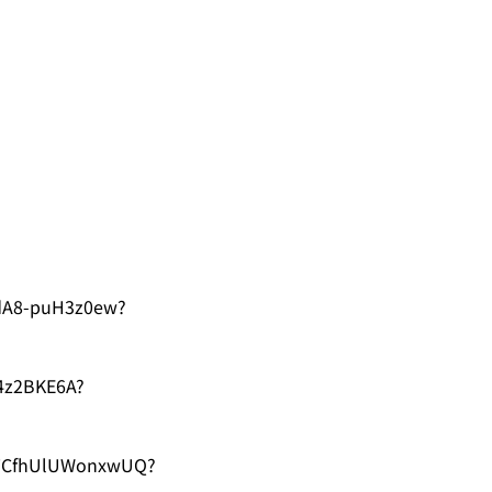
dA8-puH3z0ew?
4z2BKE6A?
TCfhUlUWonxwUQ?