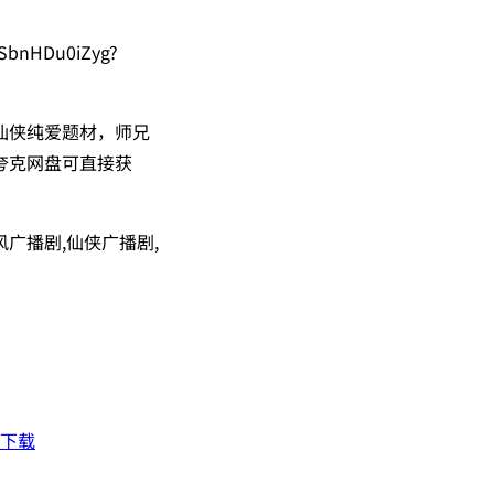
SbnHDu0iZyg?
仙侠纯爱题材，师兄
夸克网盘可直接获
风广播剧,仙侠广播剧,
盘下载