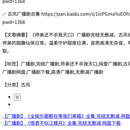
pwd=1368
✅ 古风广播剧合集 https://pan.baidu.com/s/1IcPGmaYuEOh
pwd=1368
【文章摘要】《师弟还不杀我灭口》广播剧完结无删减，古风
师弟的甜趣仙侠日常，温柔守护甜度拉满，音质高清无杂音，
取。
【标签】广播剧,完结广播剧,师弟还不杀我灭口,纯爱广播剧,古
广播剧网盘,广播剧下载,高清广播剧,无删减广播剧
【分类】古风
0
【广播剧】《全娱乐圈都在等我们离婚》全集 完结无删减 网
【广播剧】《恨君不似江楼月》全集 完结无删减 网盘下载