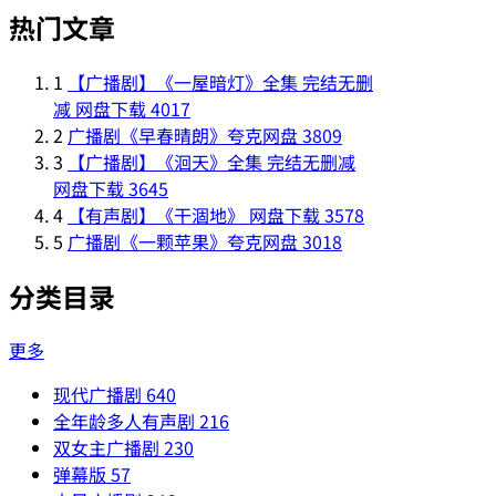
热门文章
1
【广播剧】《一屋暗灯》全集 完结无删
减 网盘下载
4017
2
广播剧《早春晴朗》夸克网盘
3809
3
【广播剧】《洄天》全集 完结无删减
网盘下载
3645
4
【有声剧】《干涸地》 网盘下载
3578
5
广播剧《一颗苹果》夸克网盘
3018
分类目录
更多
现代广播剧
640
全年龄多人有声剧
216
双女主广播剧
230
弹幕版
57