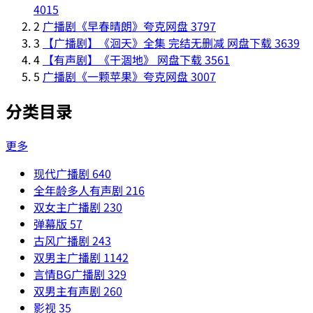
4015
2
广播剧《早春晴朗》夸克网盘
3797
3
【广播剧】《洄天》全集 完结无删减 网盘下载
3639
4
【有声剧】《干涸地》 网盘下载
3561
5
广播剧《一颗苹果》夸克网盘
3007
分类目录
更多
现代广播剧
640
全年龄多人有声剧
216
双女主广播剧
230
弹幕版
57
古风广播剧
243
双男主广播剧
1142
言情BG广播剧
329
双男主有声剧
260
影视
35