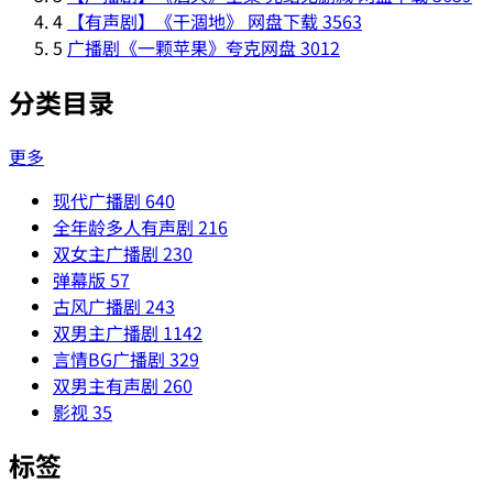
4
【有声剧】《干涸地》 网盘下载
3563
5
广播剧《一颗苹果》夸克网盘
3012
分类目录
更多
现代广播剧
640
全年龄多人有声剧
216
双女主广播剧
230
弹幕版
57
古风广播剧
243
双男主广播剧
1142
言情BG广播剧
329
双男主有声剧
260
影视
35
标签