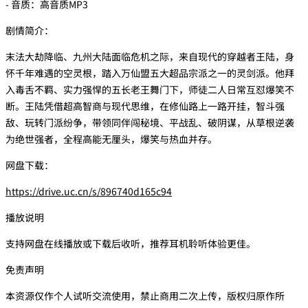
- 音质：高音质MP3
剧情简介：
末法大劫降临、九州大陆面临危机之际，来自现代的穿越者王陆，身
怀千年难遇的空灵根，踏入万仙盟五大超品宗派之一的灵剑派。他拜
入毒舌不羁、实力强悍的五长老王舞门下，师徒二人日常互怼爆笑不
断。王陆凭借超高智商与现代思维，在修仙路上一路开挂，智斗强
敌、玩转门派纷争，带领同伴闯秘境、平战乱、破阴谋，从草根逆袭
为绝世强者，全程高能无厘头，爆笑与热血并存。
网盘下载：
https://drive.uc.cn/s/896740d165c94
播放说明
支持网盘在线播放或下载后收听，推荐耳机聆听体验更佳。
免责声明
本资源仅作个人试听交流使用，禁止商用二次上传，版权归原作所