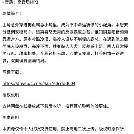
- 音质：高音质MP3
剧情简介：
主角意外穿进狗血霸总小说里，成为书中命运凄惨的小配角。本想安
分低调安稳苟命，远离喜怒无常的反派霸道总裁，谁知阴差阳错频频
靠近对方。原本冷酷冷漠、高冷人设从不崩塌的霸总，在遇到他之后
彻底人设崩盘，高冷不再、秒变黏人忠犬，反差感十足。两人日常爆
笑互怼、甜蜜相处，全程轻松无虐，沙雕又宠溺，打脸剧情一路逆
袭，双向偏爱圆满结局。
网盘下载：
https://drive.uc.cn/s/4a57e0cddd004
播放说明
支持网盘在线播放或下载后收听，推荐耳机聆听体验更佳。
免责声明
本资源仅作个人试听交流使用，禁止商用二次上传，版权归原作所