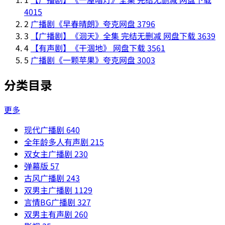
4015
2
广播剧《早春晴朗》夸克网盘
3796
3
【广播剧】《洄天》全集 完结无删减 网盘下载
3639
4
【有声剧】《干涸地》 网盘下载
3561
5
广播剧《一颗苹果》夸克网盘
3003
分类目录
更多
现代广播剧
640
全年龄多人有声剧
215
双女主广播剧
230
弹幕版
57
古风广播剧
243
双男主广播剧
1129
言情BG广播剧
327
双男主有声剧
260