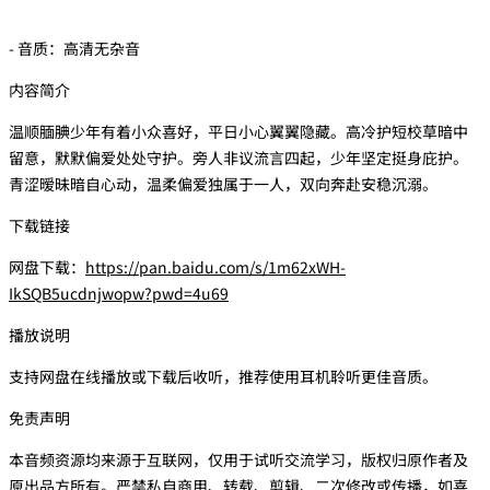
- 音质：高清无杂音
内容简介
温顺腼腆少年有着小众喜好，平日小心翼翼隐藏。高冷护短校草暗中
留意，默默偏爱处处守护。旁人非议流言四起，少年坚定挺身庇护。
青涩暧昧暗自心动，温柔偏爱独属于一人，双向奔赴安稳沉溺。
下载链接
网盘下载：
https://pan.baidu.com/s/1m62xWH-
IkSQB5ucdnjwopw?pwd=4u69
播放说明
支持网盘在线播放或下载后收听，推荐使用耳机聆听更佳音质。
免责声明
本音频资源均来源于互联网，仅用于试听交流学习，版权归原作者及
原出品方所有。严禁私自商用、转载、剪辑、二次修改或传播，如喜