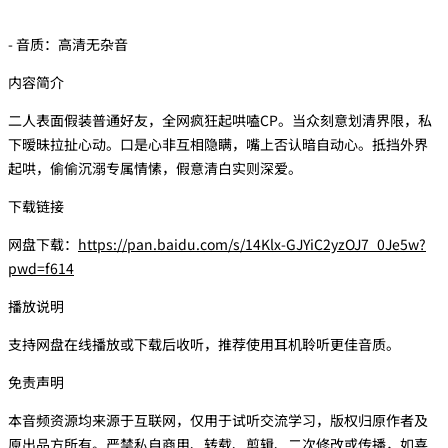
- 音质：高清无杂音
内容简介
二人表面假装普通好友，全网疯狂起哄嗑CP。当众刻意划清界限，私
下暧昧拉扯心动。口是心非互相隐瞒，嘴上否认暗自动心。抵挡外界
起哄，偷偷沉溺专属情愫，假意清白实则深爱。
下载链接
网盘下载：
https://pan.baidu.com/s/14Klx-GJYiC2yzOJ7_0Je5w?
pwd=f614
播放说明
支持网盘在线播放或下载后收听，推荐使用耳机聆听更佳音质。
免责声明
本音频资源均来源于互联网，仅用于试听交流学习，版权归原作者及
原出品方所有。严禁私自商用、转载、剪辑、二次修改或传播，如喜