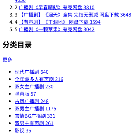
2
广播剧《早春晴朗》夸克网盘
3810
3
【广播剧】《洄天》全集 完结无删减 网盘下载
3648
4
【有声剧】《干涸地》 网盘下载
3594
5
广播剧《一颗苹果》夸克网盘
3042
分类目录
更多
现代广播剧
640
全年龄多人有声剧
216
双女主广播剧
230
弹幕版
57
古风广播剧
248
双男主广播剧
1175
言情BG广播剧
331
双男主有声剧
261
影视
35