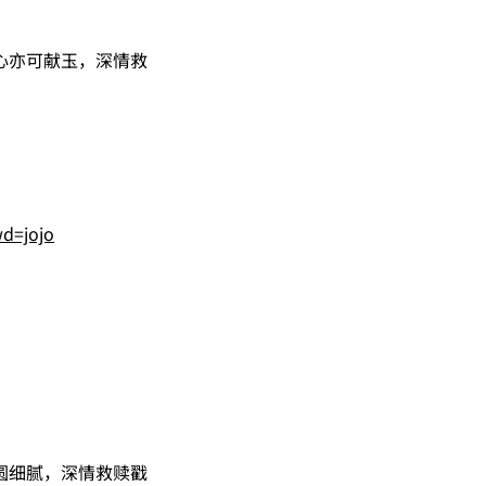
心亦可献玉，深情救
d=jojo
圆细腻，深情救赎戳