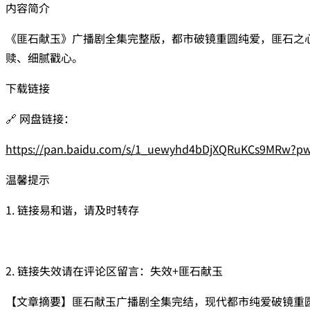
内容简介
《匪石献玉》广播剧全集完整版，都市破镜重圆纯爱，匪石之
赎、细腻戳心。
下载链接
🔗 网盘链接：
https://pan.baidu.com/s/1_uewyhd4bDjXQRuKCs9MRw?pw
温馨提示
1. 链接易和谐，请及时转存
2. 链接失效请在评论区留言：失效+匪石献玉
【文章摘要】匪石献玉广播剧全集完结，现代都市纯爱破镜重