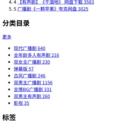
4
【有声剧】《干涸地》 网盘下载
3583
5
广播剧《一颗苹果》夸克网盘
3025
分类目录
更多
现代广播剧
640
全年龄多人有声剧
216
双女主广播剧
230
弹幕版
57
古风广播剧
246
双男主广播剧
1156
言情BG广播剧
331
双男主有声剧
260
影视
35
标签