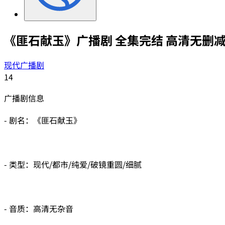
《匪石献玉》广播剧 全集完结 高清无删减
现代广播剧
14
广播剧信息
- 剧名：《匪石献玉》
- 类型：现代/都市/纯爱/破镜重圆/细腻
- 音质：高清无杂音