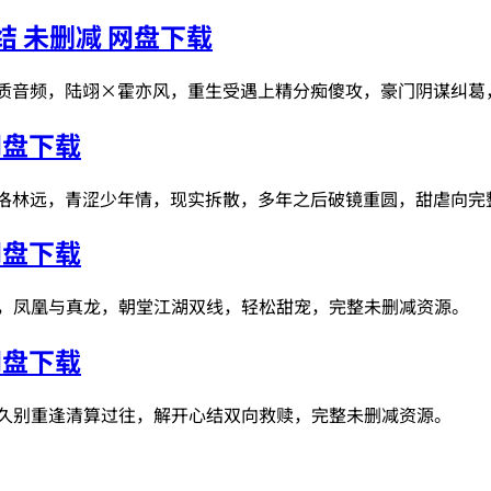
 未删减 网盘下载
音质音频，陆翊×霍亦风，重生受遇上精分痴傻攻，豪门阴谋纠葛
网盘下载
×洛林远，青涩少年情，现实拆散，多年之后破镜重圆，甜虐向完
网盘下载
戚，凤凰与真龙，朝堂江湖双线，轻松甜宠，完整未删减资源。
网盘下载
，久别重逢清算过往，解开心结双向救赎，完整未删减资源。