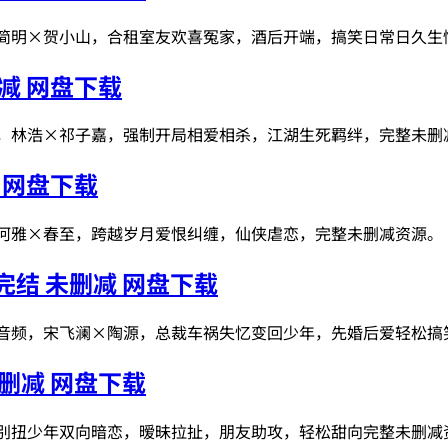
，简明×贺小山，合租室友欢喜冤家，酒后开端，搞笑日常日久生
减 网盘下载
频，林浩×祁子嘉，强制开局相爱相杀，江湖生死羁绊，完整未删
 网盘下载
，河雅×春至，跨越岁月爱恨纠缠，仙侠虐恋，完整未删减资源。
结 未删减 网盘下载
质音频，宋飞澜×陶源，总裁车祸失忆变回少年，先婚后爱轻松
删减 网盘下载
，别扭少年双向暗恋，暧昧拉扯，朋友助攻，轻松甜向完整未删减