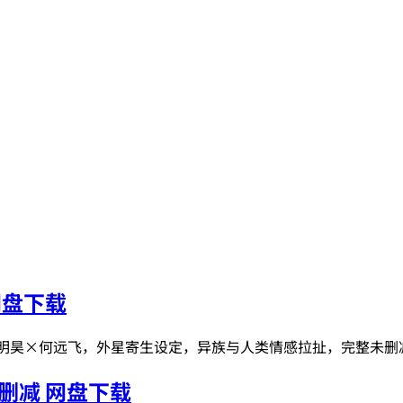
网盘下载
裴明昊×何远飞，外星寄生设定，异族与人类情感拉扯，完整未删
删减 网盘下载