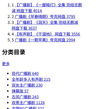
1
【广播剧】《一屋暗灯》全集 完结无删
减 网盘下载
4014
2
广播剧《早春晴朗》夸克网盘
3795
3
【广播剧】《洄天》全集 完结无删减
网盘下载
3637
4
【有声剧】《干涸地》 网盘下载
3556
5
广播剧《一颗苹果》夸克网盘
2994
分类目录
更多
现代广播剧
640
全年龄多人有声剧
215
双女主广播剧
230
弹幕版
57
古风广播剧
243
双男主广播剧
1126
言情BG广播剧
327