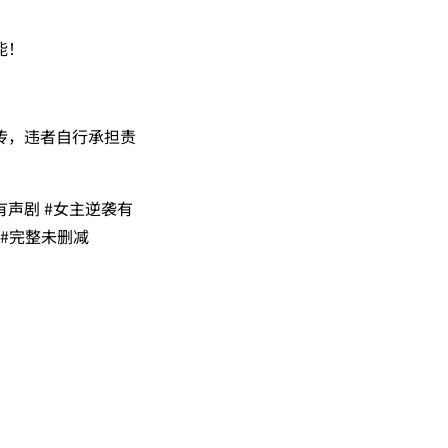
能！
传，违者自行承担责
有声剧 #女主逆袭有
 #完整未删减