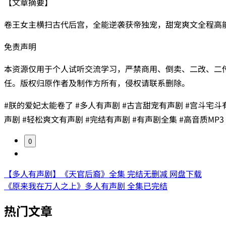
【文章摘要】
卷王女主横扫古代后宫，全能逆袭获帝独宠，甜宠爽文全程高
免责声明
本资源仅用于个人试听交流学习，严禁商用、倒卖、二改、二
任。版权归原作者及制作方所有，侵权请联系删除。
#朕的爱妃太能卷了 #多人有声剧 #古言甜宠有声剧 #宫斗宅斗
声剧 #轻松爽文有声剧 #完结有声剧 #有声剧全集 #高音质MP3
0
【多人有声剧】《天官后裔》全集 完结无删减 网盘下载
《原来我在万人之上》多人有声剧 全集已完结
热门文章