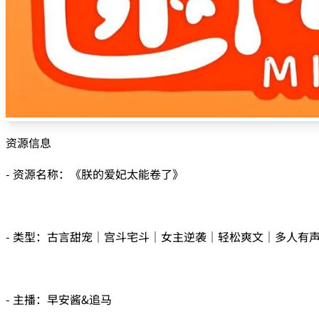
资源信息
- 资源名称：《朕的爱妃太能卷了》
- 类型：古言甜宠｜宫斗宅斗｜女主逆袭｜轻松爽文｜多人有
- 主播：早安酱&追马