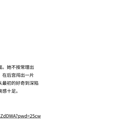
面。她不按常理出
，在后宫闯出一片
从最初的好奇到深陷
爽感十足。
6BZdDWA?pwd=25cw