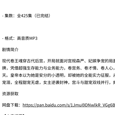
- 集数：全425集（已完结）
- 格式：高音质MP3
剧情简介
现代卷王魂穿古代后宫，开局就面对宫规森严、妃嫔争宠的局
牌，凭借超强生存能力与业务能力，卷宫务、卷才情、卷人心
天。皇帝本以为她是安分的小透明，却被她的全能实力征服，
宠溺，全程甜宠无虐，女主逆袭封神，宫斗与甜宠双线并行，
资源获取
网盘下载：
https://pan.baidu.com/s/1Jmui9DNwlkR_VGg