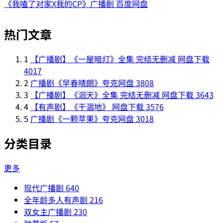
《我嗑了对家X我的CP》广播剧 百度网盘
热门文章
1
【广播剧】《一屋暗灯》全集 完结无删减 网盘下载
4017
2
广播剧《早春晴朗》夸克网盘
3808
3
【广播剧】《洄天》全集 完结无删减 网盘下载
3643
4
【有声剧】《干涸地》 网盘下载
3576
5
广播剧《一颗苹果》夸克网盘
3018
分类目录
更多
现代广播剧
640
全年龄多人有声剧
216
双女主广播剧
230