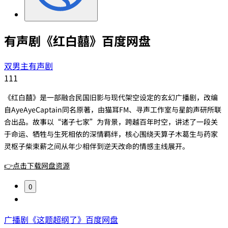
有声剧《红白囍》百度网盘
双男主有声剧
111
《红白囍》是一部融合民国旧影与现代架空设定的玄幻广播剧，改编
自AyeAyeCaptain同名原著，由猫耳FM、寻声工作室与星韵声研所联
合出品。故事以“诸子七家”为背景，跨越百年时空，讲述了一段关
于命运、牺牲与生死相依的深情羁绊，核心围绕天算子木葛生与药家
灵枢子柴束薪之间从年少相伴到逆天改命的情感主线展开。
👉点击下载网盘资源
0
广播剧《这题超纲了》百度网盘