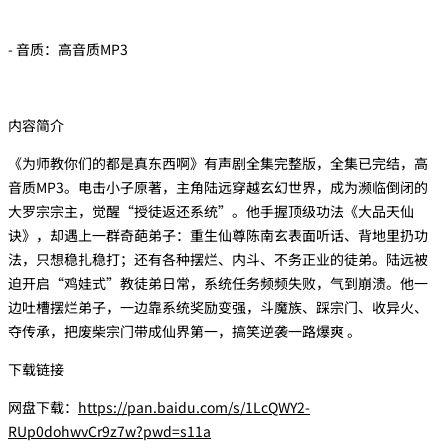
- 音质：高音质MP3
内容简介
《为师教你们的都是真东西啊》有声剧全集完整版，全集已完结，高
音质MP3。电击小子原著，主角陆远穿越玄幻世界，成为濒临倒闭的
大罗宗宗主，觉醒“授徒返还系统”。他手握顶级功法《大品天仙
诀》，却遇上一群奇葩弟子：重生仙尊陈南玄表面听话、背地里扔功
法，只想稳扎稳打；还有各种摆烂、内斗、不务正业的徒弟。陆远被
迫开启“鸡娃式”教徒弟日常，系统任务频频失败，气到崩溃。他一
边吐槽摆烂弟子，一边靠系统奖励变强，斗魔族、踩宗门、收异火、
夺传承，把废柴宗门带成仙界第一，搞笑逆袭一路爆爽 。
下载链接
网盘下载：
https://pan.baidu.com/s/1LcQWY2-
RUp0dohwvCr9z7w?pwd=s11a