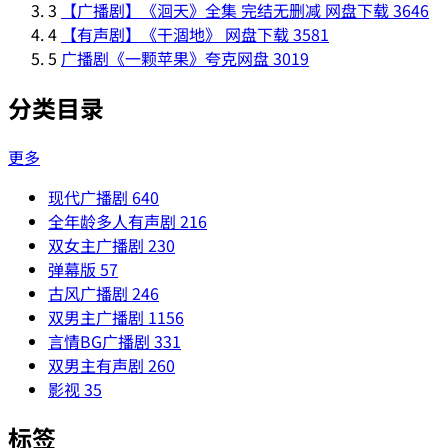
3
【广播剧】《洄天》全集 完结无删减 网盘下载
3646
4
【有声剧】《干涸地》 网盘下载
3581
5
广播剧《一颗苹果》夸克网盘
3019
分类目录
更多
现代广播剧
640
全年龄多人有声剧
216
双女主广播剧
230
弹幕版
57
古风广播剧
246
双男主广播剧
1156
言情BG广播剧
331
双男主有声剧
260
影视
35
标签