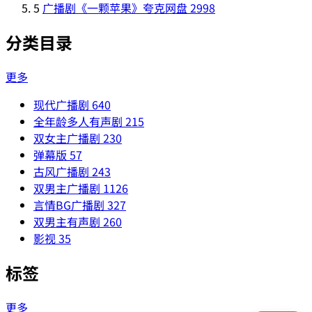
5
广播剧《一颗苹果》夸克网盘
2998
分类目录
更多
现代广播剧
640
全年龄多人有声剧
215
双女主广播剧
230
弹幕版
57
古风广播剧
243
双男主广播剧
1126
言情BG广播剧
327
双男主有声剧
260
影视
35
标签
更多