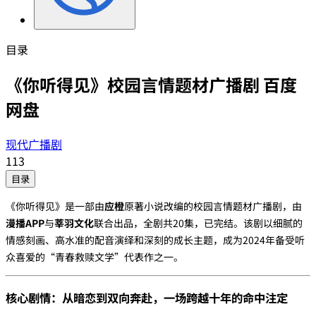
目录
《你听得见》校园言情题材广播剧 百度
网盘
现代广播剧
113
目录
《你听得见》是一部由‌
应橙
‌原著小说改编的校园言情题材广播剧，由‌
漫播APP
‌与‌
莘羽文化
‌联合出品，全剧共20集，已完结。该剧以细腻的
情感刻画、高水准的配音演绎和深刻的成长主题，成为2024年备受听
众喜爱的“青春救赎文学”代表作之一。
核心剧情：从暗恋到双向奔赴，一场跨越十年的命中注定