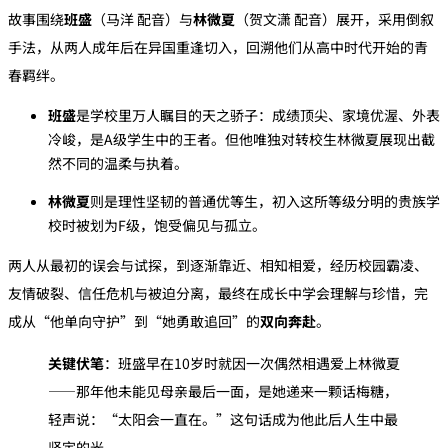
故事围绕‌
班盛
‌（马洋 配音）与‌
林微夏
‌（贺文潇 配音）展开，采用倒叙
手法，从两人成年后在异国重逢切入，回溯他们从高中时代开始的青
春羁绊。
班盛
‌是学校里万人瞩目的天之骄子：成绩顶尖、家境优渥、外表
冷峻，是A级学生中的王者。但他唯独对转校生林微夏展现出截
然不同的温柔与执着。
林微夏
‌则是理性坚韧的普通优等生，初入这所等级分明的贵族学
校时被划为F级，饱受偏见与孤立。
两人从最初的误会与试探，到逐渐靠近、相知相爱，经历校园霸凌、
友情破裂、信任危机与被迫分离，最终在成长中学会理解与珍惜，完
成从“他单向守护”到“她勇敢追回”的‌
双向奔赴
‌。
关键伏笔
‌：班盛早在10岁时就因一次偶然相遇爱上林微夏
——那年他未能见母亲最后一面，是她递来一颗话梅糖，
轻声说：“太阳会一直在。”这句话成为他此后人生中最
坚定的光。