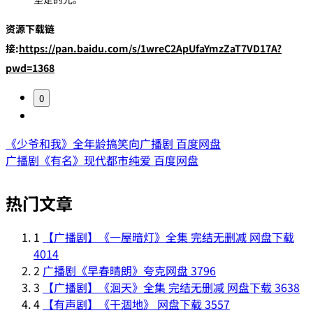
资源下载链
接:
https://pan.baidu.com/s/1wreC2ApUfaYmzZaT7VD17A?
pwd=1368
0
《少爷和我》全年龄搞笑向广播剧 百度网盘
广播剧《有名》现代都市纯爱 百度网盘
热门文章
1
【广播剧】《一屋暗灯》全集 完结无删减 网盘下载
4014
2
广播剧《早春晴朗》夸克网盘
3796
3
【广播剧】《洄天》全集 完结无删减 网盘下载
3638
4
【有声剧】《干涸地》 网盘下载
3557