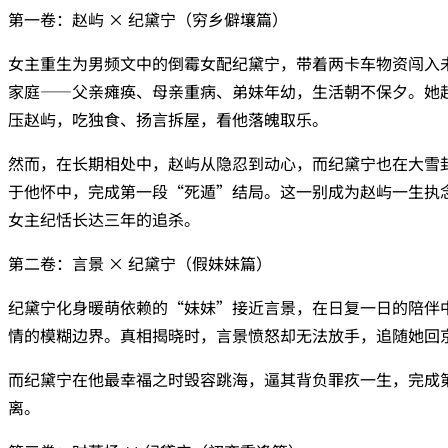
‌第一卷：赵屿 × 纪黛宁（穷乡僻壤篇）‌
女主重生为男频文中的倒霉女配纪黛宁，带着两卡车物资闯入
家庭——父亲瘫痪、母亲重病、弟妹年幼，生活朝不保夕。她
压赵屿，吃独食、扬言拆屋，看他落魄取乐。
然而，在长期相处中，赵屿从隐忍到动心，而纪黛宁也在大雪
于他怀中，完成第一段“死遁”结局。这一别成为赵屿一生执
女主纪恬长达三年的追杀。
‌第二卷：言景 × 纪黛宁（假妹妹篇）‌
纪黛宁化身暖萌依赖的“妹妹”接近言景，在日复一日的陪伴
情的模糊边界。真相揭晓时，言景愤怒却无法放手，追随她回
而纪黛宁在他最幸福之时毁容跳海，逼其背负罪疚一生，完成
离。