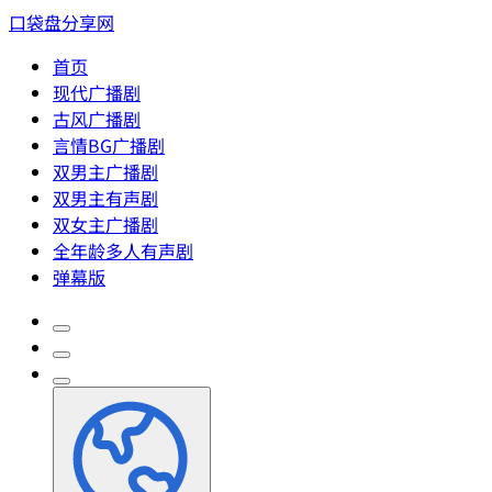
口袋盘分享网
首页
现代广播剧
古风广播剧
言情BG广播剧
双男主广播剧
双男主有声剧
双女主广播剧
全年龄多人有声剧
弹幕版