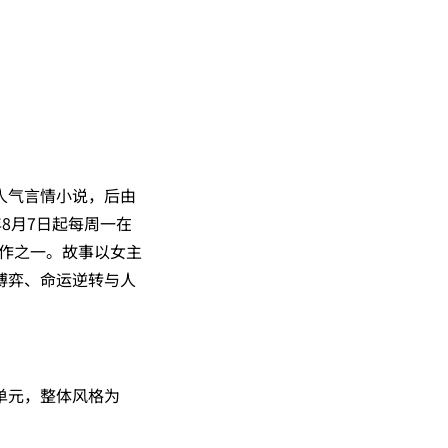
人气言情小说，后由
8月7日起每周一在
表作之一。故事以女主
博弈、命运逆转与人
单元，整体风格为