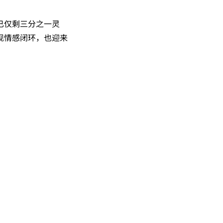
已仅剩三分之一灵
现情感闭环，也迎来