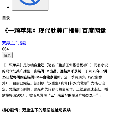
目录
《一颗苹果》现代耽美广播剧 百度网盘
双男主广播剧
664
目录
《一颗苹果》是改编自‌
孟还
‌（笔名“孟黛玉倒拔垂杨柳”）同名小说
的现代耽美广播剧，由‌
猫耳FM出品、远航声禾录制
‌，于‌
2025年12月
25日起每周四在猫耳FM平台独家更新
‌，全一季共18集（含2集番
外），目前已完结。该剧以“双重生+真骨科+双向救赎”为核心设
定，凭借虐心剧情、顶级声优阵容与精良制作，上线后迅速走红，播
放量突破500万，被听众誉为“三年来最好的咸蛋广播剧之一”。
核心剧情：双重生下的禁忌拉扯与救赎