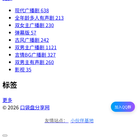
现代广播剧
638
全年龄多人有声剧
213
双女主广播剧
230
弹幕版
57
古风广播剧
242
双男主广播剧
1121
言情BG广播剧
327
双男主有声剧
260
影视
35
标签
更多
© 2026
口袋盘分享网
加入QQ群
友情站点：
小伙伴基地