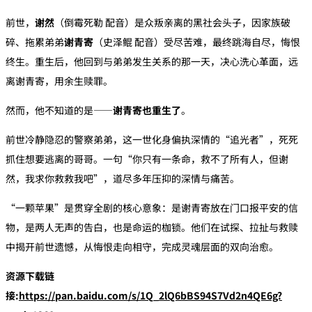
前世，‌
谢然
‌（倒霉死勒 配音）是众叛亲离的黑社会头子，因家族破
碎、拖累弟弟‌
谢青寄
‌（史泽鲲 配音）受尽苦难，最终跳海自尽，悔恨
终生。重生后，他回到与弟弟发生关系的那一天，决心洗心革面，远
离谢青寄，用余生赎罪。
然而，他不知道的是——‌
谢青寄也重生了
‌。
前世冷静隐忍的警察弟弟，这一世化身偏执深情的“追光者”，死死
抓住想要逃离的哥哥。一句“你只有一条命，救不了所有人，但谢
然，我求你救救我吧”，道尽多年压抑的深情与痛苦。
“一颗苹果”是贯穿全剧的核心意象：是谢青寄放在门口报平安的信
物，是两人无声的告白，也是命运的枷锁。他们在试探、拉扯与救赎
中揭开前世遗憾，从悔恨走向相守，完成灵魂层面的双向治愈。
资源下载链
接:
https://pan.baidu.com/s/1Q_2lQ6bBS94S7Vd2n4QE6g?