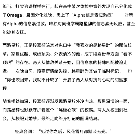
郎当、打架逃课样样在行，却在高中某次体检中意外发现自己分化成
了‌
Omega
‌，且因分化过晚，患上了“Alpha信息素应激症”——对所
有Alpha的信息素过敏，唯独对同班学霸‌
路星辞
‌的信息素无反应，甚至
能被其安抚。
而路星辞，正是段嘉衍暗恋对象口中“我喜欢的是路星辞”的那位校
草。家世优越、成绩顶尖、外表清冷的他，成了段嘉衍单方面“看不
顺眼”的存在。两人从情敌关系开始，因信息素的特殊匹配被迫走
近。一次晚自习，段嘉衍情绪失控，路星辞为其做了临时标记，一句
“你也咬回来，我就不计较了”开启了两人从对抗到心动的甜蜜旅
程。
随着相处加深，段嘉衍逐渐发现路星辞外冷内热、腹黑深情的一面，
而路星辞也默默守护着这个“嘴硬心软”的校霸。两人从校园到社
会，从校服到婚纱，最终走向终身标记的圆满结局。
经典台词：“见过你之后，风花雪月都黯淡无光。”