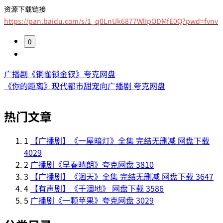
资源下载链接
https://pan.baidu.com/s/1_q0LnUk6877WlIpODMfE0Q?pwd=fvnv
0
广播剧《铜雀锁金钗》夸克网盘
《你的距离》现代都市甜宠向广播剧 夸克网盘
热门文章
1
【广播剧】《一屋暗灯》全集 完结无删减 网盘下载
4029
2
广播剧《早春晴朗》夸克网盘
3810
3
【广播剧】《洄天》全集 完结无删减 网盘下载
3647
4
【有声剧】《干涸地》 网盘下载
3586
5
广播剧《一颗苹果》夸克网盘
3029