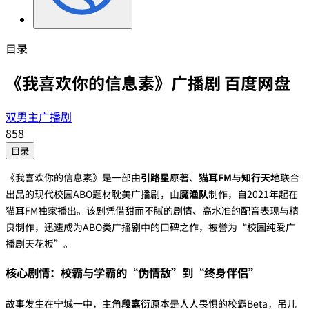
目录
《我喜欢你的信息素》广播剧 百度网盘
双男主广播剧
858
目录
《我喜欢你的信息素》是一部由‌
引路星
‌原著、‌
猫耳FM
‌与‌
知行天地
‌联合
出品的现代校园ABO题材耽美广播剧，由‌
魔渔队
‌制作，自2021年起在
猫耳FM独家播出。该剧凭借甜而不腻的剧情、高水准的配音表现与精
良制作，迅速成为ABO类广播剧中的口碑之作，被誉为“校园纯爱广
播剧天花板”。
核心剧情：校霸与学霸的“伪情敌”到“终身伴侣”
故事发生在宁城一中，主角‌
段嘉衍
‌原本是人人畏惧的校霸Beta，吊儿