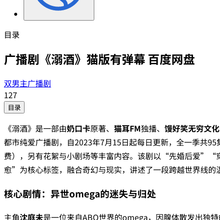
目录
广播剧《溺酒》猫版有弹幕 百度网盘
双男主广播剧
127
目录
《溺酒》是一部由‌
奶口卡
‌原著、‌
猫耳FM
‌独播、‌
馒好笑无穷文化
都市纯爱广播剧，自2023年7月15日起每日更新，全一季共95
费），另有花絮与小剧场等丰富内容。该剧以“先婚后爱”“
愈”为核心标签，融合奇幻与现实，讲述了一段跨越世界线的
核心剧情：异世omega的迷失与归处
主角‌
沈庭未
‌是一位来自ABO世界的omega，因腺体散发出独