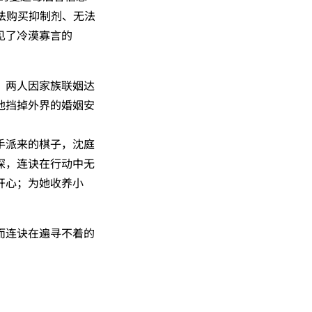
法购买抑制剂、无法
见了冷漠寡言的
。两人因家族联姻达
他挡掉外界的婚姻安
手派来的棋子，沈庭
深，连诀在行动中无
开心；为她收养小
而连诀在遍寻不着的