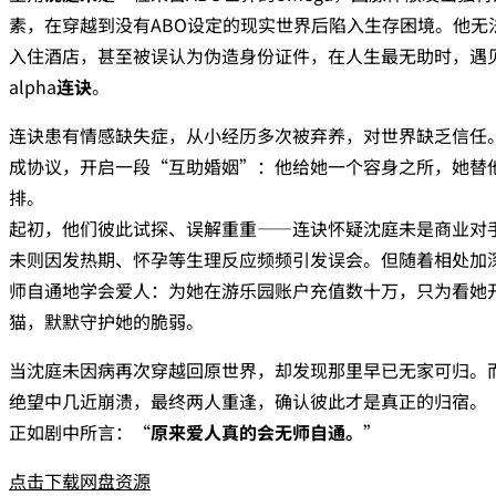
素，在穿越到没有ABO设定的现实世界后陷入生存困境。他无
入住酒店，甚至被误认为伪造身份证件，在人生最无助时，遇
alpha‌
连诀
‌。
连诀患有情感缺失症，从小经历多次被弃养，对世界缺乏信任
成协议，开启一段“互助婚姻”：他给她一个容身之所，她替
排。
起初，他们彼此试探、误解重重——连诀怀疑沈庭未是商业对
未则因发热期、怀孕等生理反应频频引发误会。但随着相处加
师自通地学会爱人：为她在游乐园账户充值数十万，只为看她
猫，默默守护她的脆弱。
当沈庭未因病再次穿越回原世界，却发现那里早已无家可归。
绝望中几近崩溃，最终两人重逢，确认彼此才是真正的归宿。
正如剧中所言：“‌
原来爱人真的会无师自通。
‌”
点击下载网盘资源