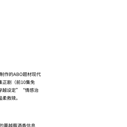
‌制作的ABO题材现代
集正剧（前10集免
穿越设定”“情感治
温柔救赎。
特的蔓越莓酒香信息