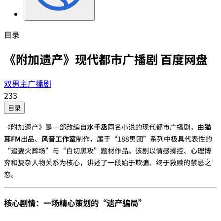
目录
《附加遗产》现代都市广播剧 百度网盘
双男主广播剧
233
目录
《附加遗产》是一部改编自‌
水千丞
‌同名小说的现代都市广播剧，由‌
猫
耳FM
‌出品、‌
风音工作室
‌制作，属于“188男团”系列中极具代表性的
“追妻火葬场”与“白切黑攻”题材作品。该剧以情感操控、心理博
弈和复杂人物关系为核心，讲述了一段始于欺骗、终于救赎的禁忌之
恋。
核心剧情：一场精心策划的“遗产骗局”