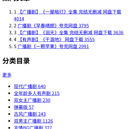
1
【广播剧】《一屋暗灯》全集 完结无删减 网盘下载
4014
2
广播剧《早春晴朗》夸克网盘
3795
3
【广播剧】《洄天》全集 完结无删减 网盘下载
3636
4
【有声剧】《干涸地》 网盘下载
3555
5
广播剧《一颗苹果》夸克网盘
2991
分类目录
更多
现代广播剧
640
全年龄多人有声剧
215
双女主广播剧
230
弹幕版
57
古风广播剧
243
双男主广播剧
1126
言情BG广播剧
327