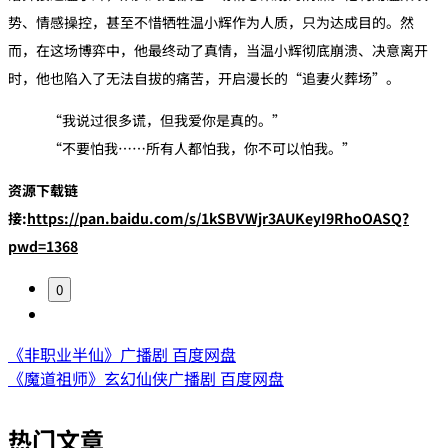
势、情感操控，甚至不惜牺牲温小辉作为人质，只为达成目的。然
而，在这场博弈中，他最终动了真情，当温小辉彻底崩溃、决意离开
时，他也陷入了无法自拔的痛苦，开启漫长的“追妻火葬场”。
“我说过很多谎，但我爱你是真的。”
“不要怕我……所有人都怕我，你不可以怕我。”
资源下载链
接:
https://pan.baidu.com/s/1kSBVWjr3AUKeyI9RhoOASQ?
pwd=1368
0
《非职业半仙》广播剧 百度网盘
《魔道祖师》玄幻仙侠广播剧 百度网盘
热门文章