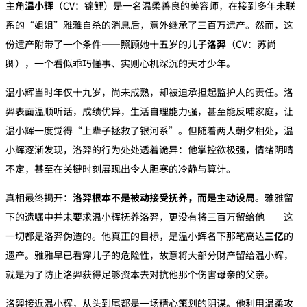
主角‌
温小辉
‌（CV：锦鲤）是一名温柔善良的美容师，在接到多年未联
系的“姐姐”雅雅自杀的消息后，意外继承了三百万遗产。然而，这
份遗产附带了一个条件——照顾她十五岁的儿子‌
洛羿
‌（CV：苏尚
卿），一个看似乖巧懂事、实则心机深沉的天才少年。
温小辉当时年仅十九岁，尚未成熟，却被迫承担起监护人的责任。洛
羿表面温顺听话，成绩优异，生活自理能力强，甚至能反哺家庭，让
温小辉一度觉得“上辈子拯救了银河系”。但随着两人朝夕相处，温
小辉逐渐发现，洛羿的行为处处透着诡异：他掌控欲极强，情绪阴晴
不定，甚至在关键时刻展现出令人胆寒的冷静与算计。
真相最终揭开：‌
洛羿根本不是被动接受抚养，而是主动设局
‌。雅雅留
下的遗嘱中并未要求温小辉抚养洛羿，更没有将三百万留给他——这
一切都是洛羿伪造的。他真正的目标，是温小辉名下那笔高达‌
三亿
‌的
遗产。雅雅早已看穿儿子的危险性，故意将大部分财产留给温小辉，
就是为了防止洛羿获得足够资本去对抗他那个伤害母亲的父亲。
洛羿接近温小辉，从头到尾都是一场精心策划的阴谋。他利用温柔攻