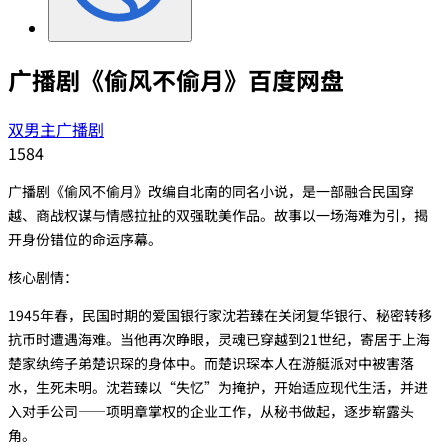
广播剧《偷风不偷月》百度网盘
双男主广播剧
1584
广播剧《偷风不偷月》改编自北南的同名小说，是一部融合民国穿
越、商战权谋与情感拉扯的双强耽美作品。故事以一场海难为引，揭
开身份错位的命运序幕。
‌核心剧情‌：
1945年春，民国时期的爱国银行家沈若臻在关闭复华银行、秘密转移
抗币时遭遇海难。当他再次睁眼，灵魂已穿越到21世纪，寄居于上海
楚家纨绔子弟楚识琛的身体中。而楚识琛本人在游艇派对中被害落
水，生死未明。沈若臻以“失忆”为掩护，开始适应现代生活，并进
入对手公司——项明章掌权的企业工作，从秘书做起，逐步崭露头
角。