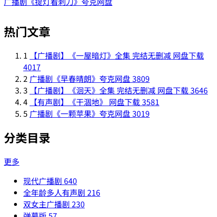
广播剧《提灯看刺刀》夸克网盘
热门文章
1
【广播剧】《一屋暗灯》全集 完结无删减 网盘下载
4017
2
广播剧《早春晴朗》夸克网盘
3809
3
【广播剧】《洄天》全集 完结无删减 网盘下载
3646
4
【有声剧】《干涸地》 网盘下载
3581
5
广播剧《一颗苹果》夸克网盘
3019
分类目录
更多
现代广播剧
640
全年龄多人有声剧
216
双女主广播剧
230
弹幕版
57