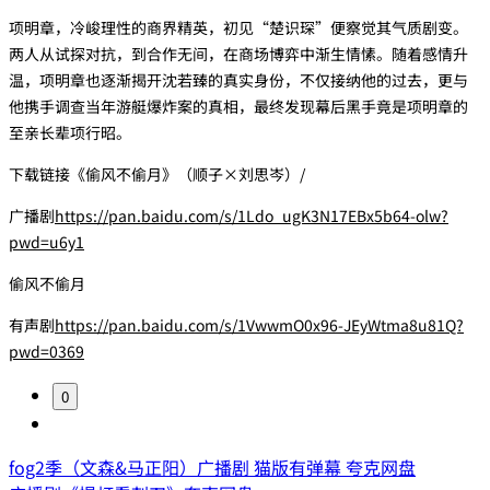
项明章，冷峻理性的商界精英，初见“楚识琛”便察觉其气质剧变。
两人从试探对抗，到合作无间，在商场博弈中渐生情愫。随着感情升
温，项明章也逐渐揭开沈若臻的真实身份，不仅接纳他的过去，更与
他携手调查当年游艇爆炸案的真相，最终发现幕后黑手竟是项明章的
至亲长辈项行昭。
下载链接《偷风不偷月》（顺子×刘思岑）/
广播剧
https://pan.baidu.com/s/1Ldo_ugK3N17EBx5b64-olw?
pwd=u6y1
偷风不偷月
有声剧
https://pan.baidu.com/s/1VwwmO0x96-JEyWtma8u81Q?
pwd=0369
0
fog2季（文森&马正阳）广播剧 猫版有弹幕 夸克网盘