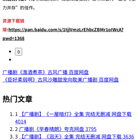
力并存”的佳作。
资源下载链
接
:
https://pan.baidu.com/s/1tjjVmzLrEhbcZBMr1oIWcA?
pwd=1368
0
广播剧《‌澹酒煮茶‌》古风广播 百度网盘
《臣好柔弱啊》古风沙雕甜宠向耽美广播剧 百度网盘
热门文章
1
【广播剧】《一屋暗灯》全集 完结无删减 网盘下载
4014
2
广播剧《早春晴朗》夸克网盘
3795
3
【广播剧】《洄天》全集 完结无删减 网盘下载
3636