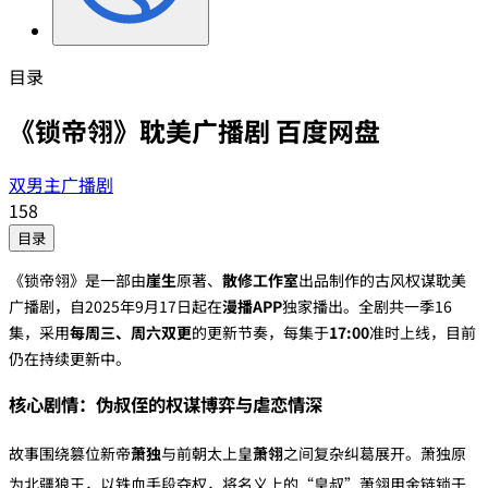
目录
《锁帝翎》耽美广播剧 百度网盘
双男主广播剧
158
目录
《锁帝翎》是一部由‌
崖生
‌原著、‌
散修工作室
‌出品制作的古风权谋耽美
广播剧，自2025年9月17日起在‌
漫播APP
‌独家播出。全剧共一季16
集，采用‌
每周三、周六双更
‌的更新节奏，每集于‌
17:00
‌准时上线，目前
仍在持续更新中。
核心剧情：伪叔侄的权谋博弈与虐恋情深
故事围绕篡位新帝‌
萧独
‌与前朝太上皇‌
萧翎
‌之间复杂纠葛展开。萧独原
为北疆狼王，以铁血手段夺权，将名义上的“皇叔”萧翎用金链锁于