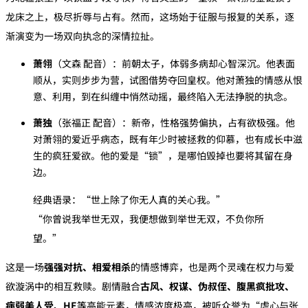
龙床之上，极尽折辱与占有。然而，这场始于征服与报复的关系，逐
渐演变为一场双向执念的深情拉扯。
萧翎
‌（文森 配音）：前朝太子，体弱多病却心智深沉。他表面
顺从，实则步步为营，试图借势夺回皇权。他对萧独的情感从恨
意、利用，到在纠缠中悄然动摇，最终陷入无法挣脱的执念。
萧独
‌（张福正 配音）：新帝，性格强势偏执，占有欲极强。他
对萧翎的爱近乎病态，既有年少时被拯救的仰慕，也有成长中滋
生的疯狂爱欲。他的爱是“锁”，是哪怕毁掉也要将其留在身
边。
经典语录：“世上除了你无人真的关心我。”
“你曾说我举世无双，我便想做到举世无双，不负你所
望。”
这是一场‌
强强对抗、相爱相杀
‌的情感博弈，也是两个灵魂在权力与爱
欲漩涡中的相互救赎。剧情融合‌
古风、权谋、伪叔侄、腹黑疯批攻、
病弱美人受、HE
‌等高能元素，情感浓度极高，被听众誉为“虐心与张