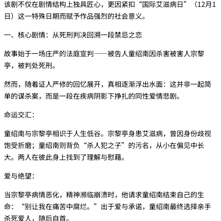
该剧不仅在剧情结构上独具匠心，更因紧扣“国际艾滋病日”（12月1
日）这一特殊日期而赋予作品强烈的社会意义。
一、核心剧情：从死刑判决回溯一段禁忌之恋
故事始于一场庄严的法庭宣判——被告人‌童绍南‌因杀害被害人‌宗黎
亭‌，被判处死刑。
然而，随着证人‌严修‌的回忆展开，真相逐渐浮出水面：这并非一起简
单的谋杀案，而是一段在疾病阴影下挣扎的同性爱情悲剧。
‌命运交汇‌：
童绍南与宗黎亭相识于人生低谷。宗黎亭身患艾滋病，曾因身份歧视
饱受折磨；童绍南则背负“杀人犯之子”的污名，从小在偏见中长
大。两人在彼此身上找到了理解与慰藉。
‌爱与绝望‌：
当宗黎亭病情恶化，精神濒临崩溃时，他请求童绍南结束自己的生
命：“别让我在痛苦中腐烂。”出于爱与承诺，童绍南最终选择亲手
杀死爱人，随后自首。