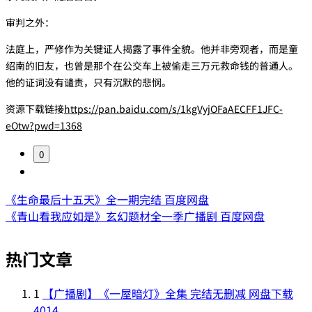
‌审判之外‌：
法庭上，严修作为关键证人揭露了事件全貌。他并非旁观者，而是童
绍南的旧友，也曾是那个在公交车上被偷走三万元救命钱的普通人。
他的证词没有谴责，只有沉默的悲悯。
资源下载链接
https://pan.baidu.com/s/1kgVyjOFaAECFF1JFC-
eOtw?pwd=1368
0
《生命最后十五天》全一期完结 百度网盘
《青山看我应如是》玄幻题材全一季广播剧 百度网盘
热门文章
1
【广播剧】《一屋暗灯》全集 完结无删减 网盘下载
4014