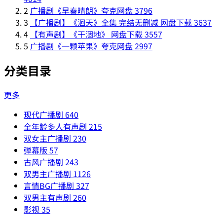
2
广播剧《早春晴朗》夸克网盘
3796
3
【广播剧】《洄天》全集 完结无删减 网盘下载
3637
4
【有声剧】《干涸地》 网盘下载
3557
5
广播剧《一颗苹果》夸克网盘
2997
分类目录
更多
现代广播剧
640
全年龄多人有声剧
215
双女主广播剧
230
弹幕版
57
古风广播剧
243
双男主广播剧
1126
言情BG广播剧
327
双男主有声剧
260
影视
35