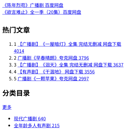
《陈年烈苟》广播剧 百度网盘
《欲言难止》全一季（20集）百度网盘
热门文章
1
【广播剧】《一屋暗灯》全集 完结无删减 网盘下载
4014
2
广播剧《早春晴朗》夸克网盘
3796
3
【广播剧】《洄天》全集 完结无删减 网盘下载
3637
4
【有声剧】《干涸地》 网盘下载
3556
5
广播剧《一颗苹果》夸克网盘
2997
分类目录
更多
现代广播剧
640
全年龄多人有声剧
215