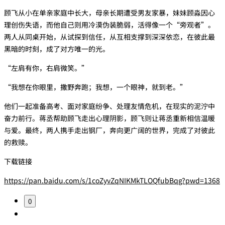
顾飞从小在单亲家庭中长大，母亲长期遭受男友家暴，妹妹‌顾淼‌因心
理创伤失语，而他自己则用冷漠伪装脆弱，活得像一个“旁观者”。
两人从同桌开始，从试探到信任，从互相支撑到深深依恋，在彼此最
黑暗的时刻，成了对方唯一的光。
“左肩有你，右肩微笑。”
“我想在你眼里，撒野奔跑；我想，一个眼神，就到老。”
他们一起准备高考、面对家庭纷争、处理友情危机，在现实的泥泞中
奋力前行。蒋丞帮助顾飞走出心理阴影，顾飞则让蒋丞重新相信温暖
与爱。最终，两人携手走出钢厂，奔向更广阔的世界，完成了对彼此
的救赎。
下载链接
https://pan.baidu.com/s/1coZyvZqNIKMkTLOQfubBqg?pwd=1368
0