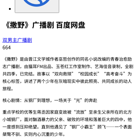
《撒野》广播剧 百度网盘
双男主广播剧
664
《撒野》是由晋江文学城作者‌巫哲‌创作的同名小说改编的青春治愈励
志广播剧，由‌猫耳FM‌出品、‌玉苍红工作室‌制作、‌艺海佳音‌录制，全剧
共四季，已完结。故事以“‌双向救赎‌”“‌校园成长‌”“‌高考奋斗‌”为
核心标签，讲述了两个少年在灰暗现实中彼此照亮、共同成长的动人
旅程。
核心剧情：从钢厂到理想，一场关于“光”的奔赴
重点学校的优等生‌蒋丞‌因家庭变故被“流放”至亲生父亲所在的北方
小城钢厂，面对酗酒暴力的父亲、破败的环境和落差巨大的四中，他
一度感到压抑绝望。直到他遇见了“钢厂小霸王”‌顾飞‌——一个表面
桀骜不驯、实则内心沉重的少年。