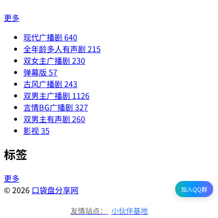
更多
现代广播剧
640
全年龄多人有声剧
215
双女主广播剧
230
弹幕版
57
古风广播剧
243
双男主广播剧
1126
言情BG广播剧
327
双男主有声剧
260
影视
35
标签
更多
© 2026
口袋盘分享网
加入QQ群
友情站点：
小伙伴基地