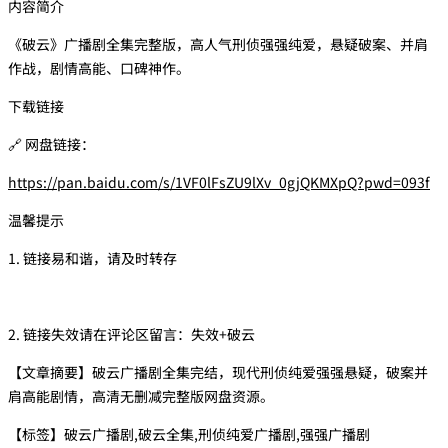
内容简介
《破云》广播剧全集完整版，高人气刑侦强强纯爱，悬疑破案、并肩
作战，剧情高能、口碑神作。
下载链接
🔗 网盘链接：
https://pan.baidu.com/s/1VF0lFsZU9lXv_0gjQKMXpQ?pwd=093f
温馨提示
1. 链接易和谐，请及时转存
2. 链接失效请在评论区留言：失效+破云
【文章摘要】破云广播剧全集完结，现代刑侦纯爱强强悬疑，破案并
肩高能剧情，高清无删减完整版网盘资源。
【标签】破云广播剧,破云全集,刑侦纯爱广播剧,强强广播剧