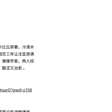
卡比丘原著，冷漠木
相恋三年让沈宜游满
、慢慢学爱。两人经
酸涩又治愈 。
oXqarQ?pwd=z708
箱等设备流畅播放，