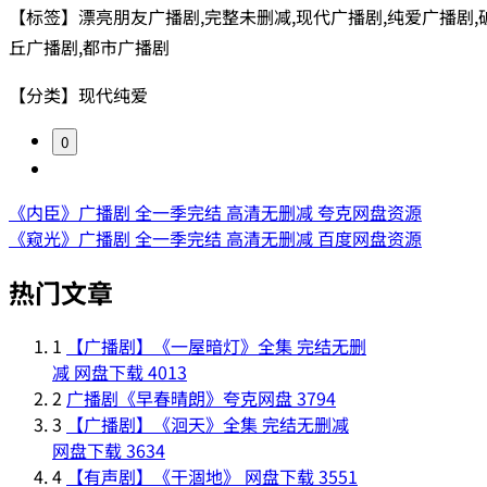
【标签】漂亮朋友广播剧,完整未删减,现代广播剧,纯爱广播剧,
丘广播剧,都市广播剧
【分类】现代纯爱
0
《内臣》广播剧 全一季完结 高清无删减 夸克网盘资源
《窥光》广播剧 全一季完结 高清无删减 百度网盘资源
热门文章
1
【广播剧】《一屋暗灯》全集 完结无删
减 网盘下载
4013
2
广播剧《早春晴朗》夸克网盘
3794
3
【广播剧】《洄天》全集 完结无删减
网盘下载
3634
4
【有声剧】《干涸地》 网盘下载
3551