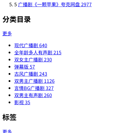
5
广播剧《一颗苹果》夸克网盘
2977
分类目录
更多
现代广播剧
640
全年龄多人有声剧
215
双女主广播剧
230
弹幕版
57
古风广播剧
243
双男主广播剧
1126
言情BG广播剧
327
双男主有声剧
260
影视
35
标签
更多