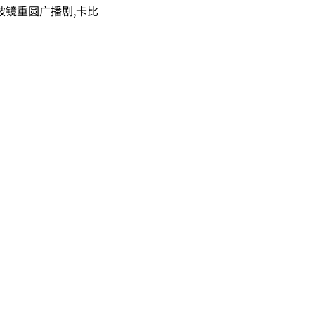
破镜重圆广播剧,卡比