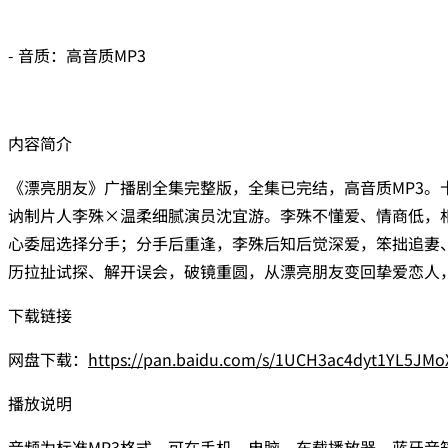
- 音质：高音质MP3
内容简介
《漂亮朋友》广播剧全集完整版，全集已完结，高音质MP3。
讷制片人李殊×温柔细腻演员沈宜游。李殊不懂爱、情商低，
心委屈选择分手；分手后重逢，李殊后知后觉深爱，笨拙追妻
历拉扯试探、解开误会，破镜重圆，从漂亮朋友变回挚爱恋人，
下载链接
网盘下载：
https://pan.baidu.com/s/1UCH3ac4dyt1YL5JM
播放说明
音频为标准MP3格式，可在手机、电脑、车载播放器、蓝牙音