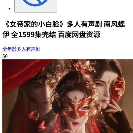
《女帝家的小白脸》多人有声剧 南风蝶
伊 全1599集完结 百度网盘资源
全年龄多人有声剧
50