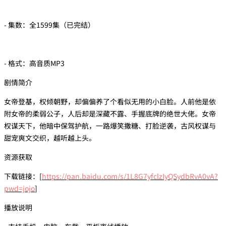
- 集数：全1599集（已完结）
- 格式：高音质MP3
剧情简介
女帝登基，权倾朝野，却偏偏养了个看似无用的小白脸。人前他是依
附女帝的柔弱公子，人后却是深藏不露、手握底牌的绝世大佬。女帝
权谋天下，他暗中保驾护航，一路爆笑撒糖、打脸逆袭，古风权谋与
甜宠爽文交织，越听越上头。
资源获取
下载链接：[
https://pan.baidu.com/s/1L8G7yfclzIyQSydbRvA0vA?
pwd=jojo
]
播放说明