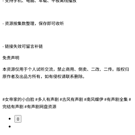
- 支持手机、电脑、车载、平板离线播放
- 资源按集数整理，保存即可收听
- 链接失效可留言补链
免责声明
本资源仅用于个人试听交流，禁止商用、倒卖、二改、二传。版权归
原作者及出品方所有，如有侵权请联系删除。
#女帝家的小白脸 #多人有声剧 #古风有声剧 #南风蝶伊 #有声剧全集 #
完结有声剧 #有声剧网盘资源
0