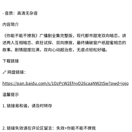
- 音质：高清无杂音
内容简介
《你能不能不撩我》广播剧全集完整版，现代都市甜宠双向暗恋，讲
述两人互相暗恋、疯狂试探、双向撩拨，最终捅破窗户纸甜蜜相恋的
故事。剧情甜度拉满，双向心动超治愈，无虐点轻松好磕。
下载链接
🔗 网盘链接：
https://pan.baidu.com/s/1DzPcW2EfnvD26caaNW2tSw?pwd=jojo
温馨提示
1. 链接易和谐，请及时转存
2. 链接失效请在评论区留言：失效+你能不能不撩我