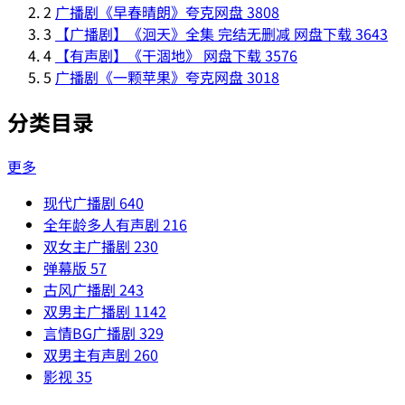
2
广播剧《早春晴朗》夸克网盘
3808
3
【广播剧】《洄天》全集 完结无删减 网盘下载
3643
4
【有声剧】《干涸地》 网盘下载
3576
5
广播剧《一颗苹果》夸克网盘
3018
分类目录
更多
现代广播剧
640
全年龄多人有声剧
216
双女主广播剧
230
弹幕版
57
古风广播剧
243
双男主广播剧
1142
言情BG广播剧
329
双男主有声剧
260
影视
35