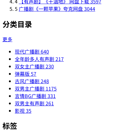
4
【有声剧】《干涸地》 网盘下载
3597
5
广播剧《一颗苹果》夸克网盘
3044
分类目录
更多
现代广播剧
640
全年龄多人有声剧
217
双女主广播剧
230
弹幕版
57
古风广播剧
248
双男主广播剧
1175
言情BG广播剧
331
双男主有声剧
261
影视
35
标签