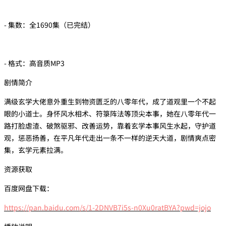
- 集数：全1690集（已完结）
- 格式：高音质MP3
剧情简介
满级玄学大佬意外重生到物资匮乏的八零年代，成了道观里一个不起
眼的小道士。身怀风水相术、符箓阵法等顶尖本事，她在八零年代一
路打脸虐渣、破煞驱邪、改善运势，靠着玄学本事风生水起，守护道
观，惩恶扬善，在平凡年代走出一条不一样的逆天大道，剧情爽点密
集，玄学元素拉满。
资源获取
百度网盘下载：
https://pan.baidu.com/s/1-2DNVB7i5s-n0Xu0ratBYA?pwd=jojo