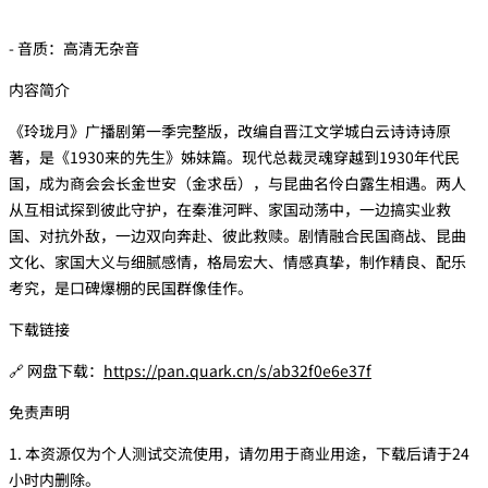
- 音质：高清无杂音
内容简介
《玲珑月》广播剧第一季完整版，改编自晋江文学城白云诗诗诗原
著，是《1930来的先生》姊妹篇。现代总裁灵魂穿越到1930年代民
国，成为商会会长金世安（金求岳），与昆曲名伶白露生相遇。两人
从互相试探到彼此守护，在秦淮河畔、家国动荡中，一边搞实业救
国、对抗外敌，一边双向奔赴、彼此救赎。剧情融合民国商战、昆曲
文化、家国大义与细腻感情，格局宏大、情感真挚，制作精良、配乐
考究，是口碑爆棚的民国群像佳作。
下载链接
🔗 网盘下载：
https://pan.quark.cn/s/ab32f0e6e37f
免责声明
1. 本资源仅为个人测试交流使用，请勿用于商业用途，下载后请于24
小时内删除。