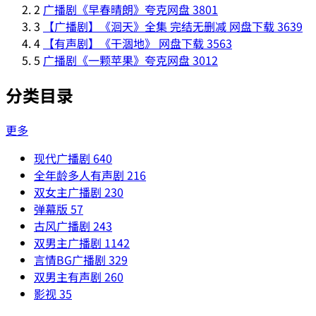
2
广播剧《早春晴朗》夸克网盘
3801
3
【广播剧】《洄天》全集 完结无删减 网盘下载
3639
4
【有声剧】《干涸地》 网盘下载
3563
5
广播剧《一颗苹果》夸克网盘
3012
分类目录
更多
现代广播剧
640
全年龄多人有声剧
216
双女主广播剧
230
弹幕版
57
古风广播剧
243
双男主广播剧
1142
言情BG广播剧
329
双男主有声剧
260
影视
35