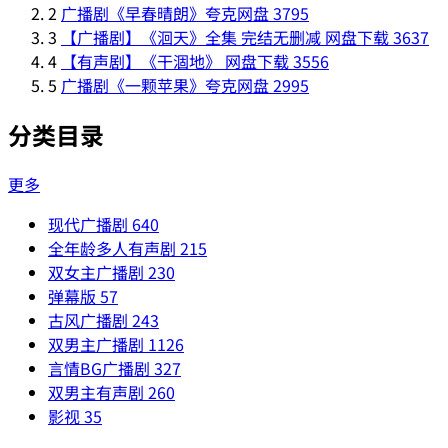
2
广播剧《早春晴朗》夸克网盘
3795
3
【广播剧】《洄天》全集 完结无删减 网盘下载
3637
4
【有声剧】《干涸地》 网盘下载
3556
5
广播剧《一颗苹果》夸克网盘
2995
分类目录
更多
现代广播剧
640
全年龄多人有声剧
215
双女主广播剧
230
弹幕版
57
古风广播剧
243
双男主广播剧
1126
言情BG广播剧
327
双男主有声剧
260
影视
35