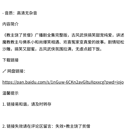
- 音质：高清无杂音
内容简介
《教主饶了贫僧》广播剧全集完整版，古风武侠搞笑甜宠纯爱，讲述
魔教教主与佛系小和尚爆笑相遇、欢喜冤家变真爱的故事。剧情轻松
沙雕，搞笑又甜蜜，古风武侠氛围拉满，无虐点超下饭。
下载链接
🔗 网盘链接：
https://pan.baidu.com/s/1nGuw-6CKn2avGltuXqxxcg?pwd=jojo
温馨提示
1. 链接易和谐，请及时转存
2. 链接失效请在评论区留言：失效+教主饶了贫僧