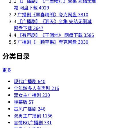
1
【广播剧】《一屋暗灯》全集 完结无删
减 网盘下载
4029
2
广播剧《早春晴朗》夸克网盘
3810
3
【广播剧】《洄天》全集 完结无删减
网盘下载
3647
4
【有声剧】《干涸地》 网盘下载
3586
5
广播剧《一颗苹果》夸克网盘
3030
分类目录
更多
现代广播剧
640
全年龄多人有声剧
216
双女主广播剧
230
弹幕版
57
古风广播剧
246
双男主广播剧
1156
言情BG广播剧
331