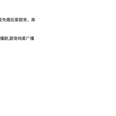
爱先婚后爱甜宠，高
播剧,甜宠纯爱广播