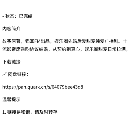
- 状态：已完结
内容简介
故筝原著，猫耳FM出品，娱乐圈先婚后爱甜宠纯爱广播剧。
流影帝席乘昀协议结婚，从契约到真心，娱乐圈甜宠日常拉满，
下载链接
🔗 网盘链接：
https://pan.quark.cn/s/64079bee43d8
温馨提示
1. 链接易和谐，请及时转存