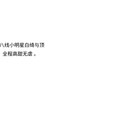
十八线小明星白绮与顶
全程高甜无虐 。