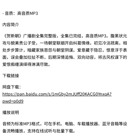
- 音质：高音质MP3
内容简介
《贺新朝》广播剧全集完整版，全集已完结，高音质MP3。腹黑状元
攻与貌美贵公子受，一场朝堂联姻开启纠葛情缘。初见冷淡疏离，相
处步步算计，暗藏家族恩怨与朝堂阴谋。爱意藏于隐忍，恨意浮于表
面，误会叠加拉扯不断，后期深情追悔、双向动容，将古风权谋下的
爱恨痴缠演绎得淋漓尽致。
下载链接
网盘下载：
https://pan.baidu.com/s/1mGby2mJUff20KACG0YnxoA?
pwd=p0d9
播放说明
音频为标准MP3格式，可在手机、电脑、车载播放器、蓝牙音箱等设
备流畅播放，支持在线试听与批量下载。