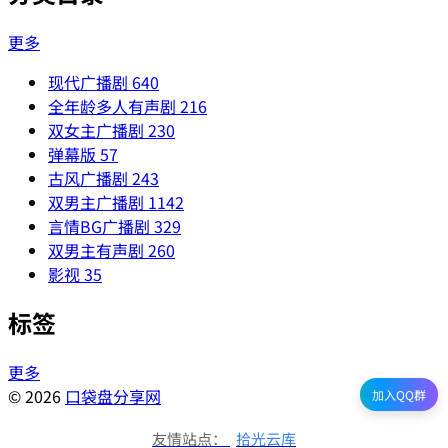
更多
现代广播剧
640
全年龄多人有声剧
216
双女主广播剧
230
弹幕版
57
古风广播剧
243
双男主广播剧
1142
言情BG广播剧
329
双男主有声剧
260
影视
35
标签
更多
© 2026
口袋盘分享网
加入QQ群
友情站点：
拾光云库