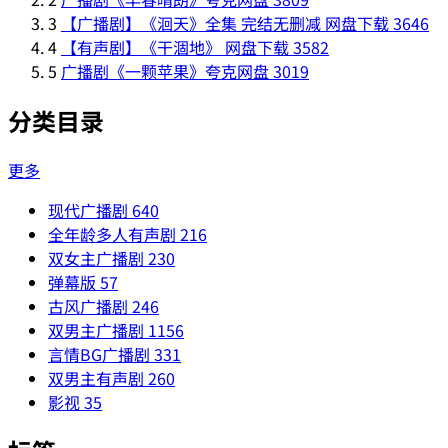
3
【广播剧】《洄天》全集 完结无删减 网盘下载
3646
4
【有声剧】《干涸地》 网盘下载
3582
5
广播剧《一颗苹果》夸克网盘
3019
分类目录
更多
现代广播剧
640
全年龄多人有声剧
216
双女主广播剧
230
弹幕版
57
古风广播剧
246
双男主广播剧
1156
言情BG广播剧
331
双男主有声剧
260
影视
35