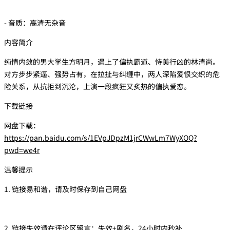
- 音质：高清无杂音
内容简介
纯情内敛的男大学生方明月，遇上了偏执霸道、恃美行凶的林清尚。
对方步步紧逼、强势占有，在拉扯与纠缠中，两人深陷爱恨交织的危
险关系，从抗拒到沉沦，上演一段疯狂又炙热的偏执爱恋。
下载链接
网盘下载：
https://pan.baidu.com/s/1EVpJDpzM1jrCWwLm7WyXOQ?
pwd=we4r
温馨提示
1. 链接易和谐，请及时保存到自己网盘
2. 链接失效请在评论区留言：失效+剧名，24小时内秒补