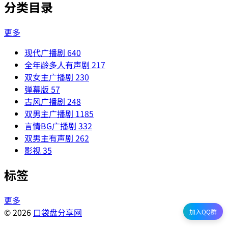
分类目录
更多
现代广播剧
640
全年龄多人有声剧
217
双女主广播剧
230
弹幕版
57
古风广播剧
248
双男主广播剧
1185
言情BG广播剧
332
双男主有声剧
262
影视
35
标签
更多
© 2026
口袋盘分享网
加入QQ群