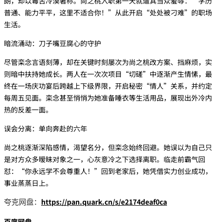
朗，却以毒舌冷漠著称。尚之桃入职第一天就遭其当众羞辱：“学历
普通、能力平平，这里不适合你！”从此开启“处处被刁难”的职场
生活。
‌暗流涌动：刀子嘴豆腐心的守护‌
尽管栾念言语刻薄，却在关键时刻屡次为尚之桃改方案、挡麻烦，实
则暗中扶持她成长。两人在一次次项目“切磋”中逐渐产生情愫，最
终在一场庆功宴后跨越上下级界限，开启秘密“情人”关系，并约定
每周五见面。栾念甚至悄悄为她准备睡衣等生活用品，展现出外冷内
热的反差一面。
‌误会分离：单向奔赴的六年‌
尚之桃逐渐深陷感情，渴望名分，但栾念始终回避。她误以为自己只
是对方众多暧昧对象之一，心灰意冷之下选择离职。临走前霸气回
怼：“你永远学不会尊重人！”回到老家后，她凭借实力创业成功，
事业蒸蒸日上。
https://pan.quark.cn/s/e2174deaf0ca
夸克网盘：
百度网盘