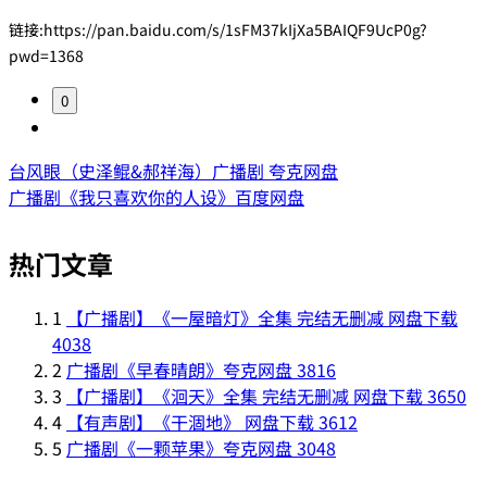
链接:https://pan.baidu.com/s/1sFM37kIjXa5BAIQF9UcP0g?
pwd=1368
0
台风眼（史泽鲲&郝祥海）广播剧 夸克网盘
广播剧《我只喜欢你的人设》百度网盘
热门文章
1
【广播剧】《一屋暗灯》全集 完结无删减 网盘下载
4038
2
广播剧《早春晴朗》夸克网盘
3816
3
【广播剧】《洄天》全集 完结无删减 网盘下载
3650
4
【有声剧】《干涸地》 网盘下载
3612
5
广播剧《一颗苹果》夸克网盘
3048