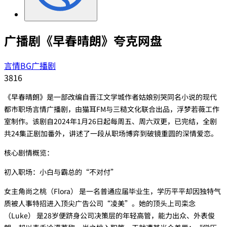
广播剧《早春晴朗》夸克网盘
言情BG广播剧
3816
《早春晴朗》是一部改编自晋江文学城作者‌姑娘别哭‌同名小说的现代
都市职场言情广播剧，由‌猫耳FM‌与‌三糙文化‌联合出品，‌浮梦若薇工作
室‌制作。该剧自2024年1月26日起每周五、周六双更，已完结，全剧
共24集正剧加番外，讲述了一段从职场博弈到破镜重圆的深情爱恋。
核心剧情概览：
‌初入职场：小白与霸总的“不对付”‌
女主角‌尚之桃（Flora）‌ 是一名普通应届毕业生，学历平平却因独特气
质被人事特招进入顶尖广告公司“凌美”。她的顶头上司‌栾念
（Luke）‌ 是28岁便跻身公司决策层的年轻高管，能力出众、外表俊