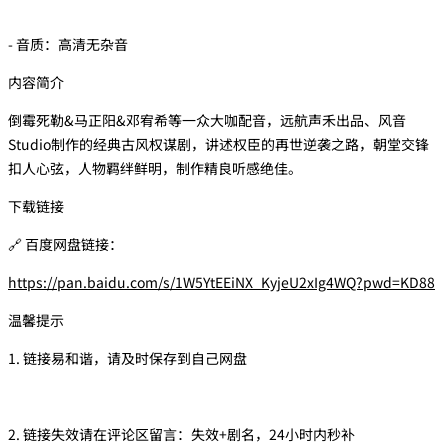
- 音质：高清无杂音
内容简介
倒霉死勒&马正阳&邓宥希等一众大咖配音，远航声禾出品、风音
Studio制作的经典古风权谋剧，讲述权臣的再世逆袭之路，朝堂交锋
扣人心弦，人物羁绊鲜明，制作精良听感绝佳。
下载链接
🔗 百度网盘链接：
https://pan.baidu.com/s/1W5YtEEiNX_KyjeU2xIg4WQ?pwd=KD88
温馨提示
1. 链接易和谐，请及时保存到自己网盘
2. 链接失效请在评论区留言：失效+剧名，24小时内秒补