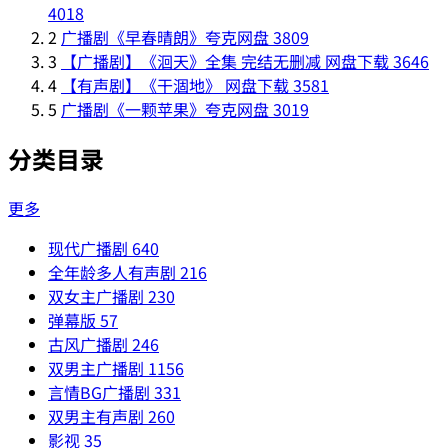
4018
2
广播剧《早春晴朗》夸克网盘
3809
3
【广播剧】《洄天》全集 完结无删减 网盘下载
3646
4
【有声剧】《干涸地》 网盘下载
3581
5
广播剧《一颗苹果》夸克网盘
3019
分类目录
更多
现代广播剧
640
全年龄多人有声剧
216
双女主广播剧
230
弹幕版
57
古风广播剧
246
双男主广播剧
1156
言情BG广播剧
331
双男主有声剧
260
影视
35