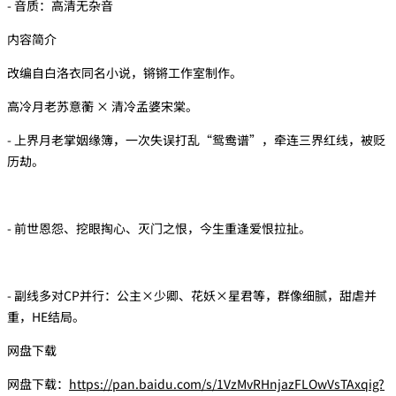
- 音质：高清无杂音
内容简介
改编自白洛衣同名小说，锵锵工作室制作。
高冷月老苏意蘅 × 清冷孟婆宋棠。
- 上界月老掌姻缘簿，一次失误打乱“鸳鸯谱”，牵连三界红线，被贬
历劫。
- 前世恩怨、挖眼掏心、灭门之恨，今生重逢爱恨拉扯。
- 副线多对CP并行：公主×少卿、花妖×星君等，群像细腻，甜虐并
重，HE结局。
网盘下载
网盘下载：
https://pan.baidu.com/s/1VzMvRHnjazFLOwVsTAxqig?