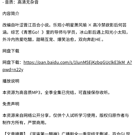
- 音质：高清无杂音
内容简介
改编自叶涩晋江百合小说。乐观小明星萧风瑜 × 高冷禁欲影后何芸
涵。综艺《青葱Go！》里的导师与学员，冰山影后遇上阳光小太阳，
外冷内热爱吃醋，甜萌互宠、爆笑治愈，双向奔赴HE 。
网盘下载
网盘下载：
https://pan.baidu.com/s/1lunM5EjKzbqGUclkE3kM_A?
pwd=n22y
播放说明
本资源为高音质MP3，全季全集已完结，可直接保存收听。
免责声明
本资源来自网络公开分享，仅供个人试听学习使用，版权归原作者与
制作方所有，严禁商用。
【文章摘要】《宇宙第一醋神》广播剧全一季完结无删减，百合GL现