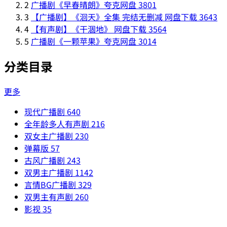
2
广播剧《早春晴朗》夸克网盘
3801
3
【广播剧】《洄天》全集 完结无删减 网盘下载
3643
4
【有声剧】《干涸地》 网盘下载
3564
5
广播剧《一颗苹果》夸克网盘
3014
分类目录
更多
现代广播剧
640
全年龄多人有声剧
216
双女主广播剧
230
弹幕版
57
古风广播剧
243
双男主广播剧
1142
言情BG广播剧
329
双男主有声剧
260
影视
35