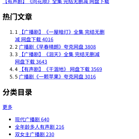
【有声剧】《同花顺》全集 完结无删减 网盘下载
热门文章
1
【广播剧】《一屋暗灯》全集 完结无删
减 网盘下载
4016
2
广播剧《早春晴朗》夸克网盘
3808
3
【广播剧】《洄天》全集 完结无删减
网盘下载
3643
4
【有声剧】《干涸地》 网盘下载
3569
5
广播剧《一颗苹果》夸克网盘
3016
分类目录
更多
现代广播剧
640
全年龄多人有声剧
216
双女主广播剧
230