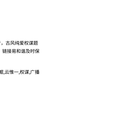
音，古风纯爱权谋题
，链接易和谐及时保
,云惟一,权谋,广播