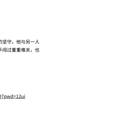
的坚守。他与另一人
手闯过重重难关，也
Q?pwd=12ui