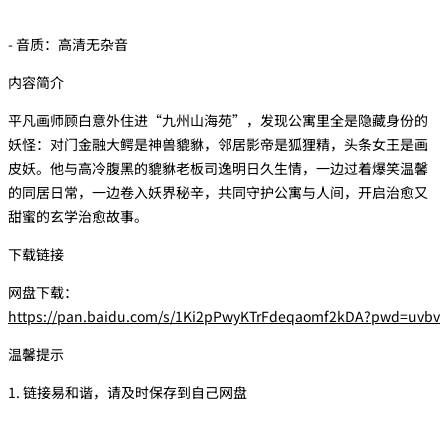
- 音质：高清无杂音
内容简介
平凡画师顾白意外住进“九州山海苑”，发现公寓里全是隐藏身份的
妖怪：对门金融大鳄是神兽貔貅，邻居影帝是狐狸精，头条女王是画
皮妖。他与高冷腹黑的貔貅老板司逸明日久生情，一边过着爆笑温馨
的同居日常，一边卷入妖界秘辛，共同守护公寓与人间，开启治愈又
甜蜜的玄学治愈故事。
下载链接
网盘下载：
https://pan.baidu.com/s/1Ki2pPwyKTrFdeqaomf2kDA?pwd=uvbv
温馨提示
1. 链接易和谐，请及时保存到自己网盘