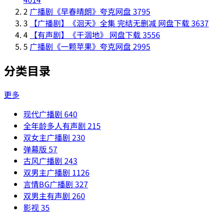
2
广播剧《早春晴朗》夸克网盘
3795
3
【广播剧】《洄天》全集 完结无删减 网盘下载
3637
4
【有声剧】《干涸地》 网盘下载
3556
5
广播剧《一颗苹果》夸克网盘
2995
分类目录
更多
现代广播剧
640
全年龄多人有声剧
215
双女主广播剧
230
弹幕版
57
古风广播剧
243
双男主广播剧
1126
言情BG广播剧
327
双男主有声剧
260
影视
35