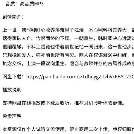
- 音质：高音质MP3
剧情简介：
上一世，韩时卿好心收养落难皇子江煜，悉心照料将其养大，
落得家破人亡、含恨而终的下场。一朝重生，韩时卿决心远离
重蹈覆辙。不料江煜竟也带着前世记忆一同归来，这一世他步
只想挽回爱人，弥补前世所有亏欠。两人在权谋漩涡中纠缠，
执念交织，上演一段双向重生、虐恋与救赎并存的古风养成故事
网盘下载：
https://pan.baidu.com/s/1dheygZ1vbVxEBY12
播放说明
支持网盘在线播放或下载后收听，推荐耳机聆听体验更佳。
免责声明
本资源仅作个人试听交流使用，禁止商用二次上传，版权归原