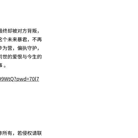
最终却被对方背叛，
这个未来暴君，不再
步为营，偏执守护，
前世的爱恨与今生的
 。
2O9WtQ?pwd=70l7
作所有，若侵权请联