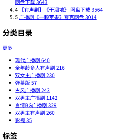
网盘下载
3643
4
【有声剧】《干涸地》 网盘下载
3564
5
广播剧《一颗苹果》夸克网盘
3014
分类目录
更多
现代广播剧
640
全年龄多人有声剧
216
双女主广播剧
230
弹幕版
57
古风广播剧
243
双男主广播剧
1142
言情BG广播剧
329
双男主有声剧
260
影视
35
标签