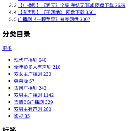
3
【广播剧】《洄天》全集 完结无删减 网盘下载
3639
4
【有声剧】《干涸地》 网盘下载
3561
5
广播剧《一颗苹果》夸克网盘
3007
分类目录
更多
现代广播剧
640
全年龄多人有声剧
216
双女主广播剧
230
弹幕版
57
古风广播剧
243
双男主广播剧
1142
言情BG广播剧
329
双男主有声剧
260
影视
35
标签