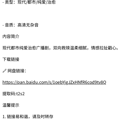
- 类型：现代/都市/纯爱/治愈
- 音质：高清无杂音
内容简介
现代都市纯爱治愈广播剧，双向救赎温柔细腻，情感拉扯戳心。
下载链接
🔗 网盘链接：
https://pan.baidu.com/s/1oebYjgJZxHNfR6cod9tv8Q
提取码:t2s2
温馨提示
1. 链接易和谐，请及时转存